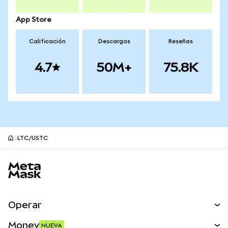
App Store
Calificación
Descargas
Reseñas
4.7
50M+
75.8K
LTC/USTC
Pie de página del sitio MetaMask
Operar
Canjear
Money
NUEVA