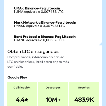
UMA a Binance-Peg Litecoin
1 UMA equivale a 0,007433 LTC
Mask Network a Binance-Peg Litecoin
1 MASK equivale a 0,007988 LTC
Band Protocol a Binance-Peg Litecoin
1 BAND equivale a 0,003575 LTC
Obtén LTC en segundos
Compra, vende, intercambia y canjea
LTC en MetaMask, la billetera cripto más
confiable.
Google Play
Calificación
Descargas
Reseñas
4.4
10M+
483.9K