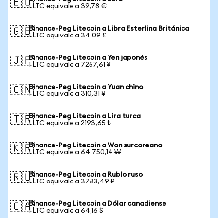
🇪🇺
1 LTC equivale a 39,78 €
Binance-Peg Litecoin a Libra Esterlina Británica
🇬🇧
1 LTC equivale a 34,09 £
Binance-Peg Litecoin a Yen japonés
🇯🇵
1 LTC equivale a 7257,61 ¥
Binance-Peg Litecoin a Yuan chino
🇨🇳
1 LTC equivale a 310,31 ¥
Binance-Peg Litecoin a Lira turca
🇹🇷
1 LTC equivale a 2193,65 ₺
Binance-Peg Litecoin a Won surcoreano
🇰🇷
1 LTC equivale a 64.750,14 ₩
Binance-Peg Litecoin a Rublo ruso
🇷🇺
1 LTC equivale a 3783,49 ₽
Binance-Peg Litecoin a Dólar canadiense
🇨🇦
1 LTC equivale a 64,16 $