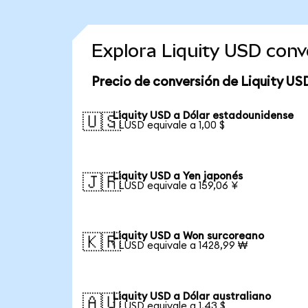
Explora Liquity USD con
Precio de conversión de Liquity US
Liquity USD a Dólar estadounidense
🇺🇸
1 LUSD equivale a 1,00 $
Liquity USD a Yen japonés
🇯🇵
1 LUSD equivale a 159,06 ¥
Liquity USD a Won surcoreano
🇰🇷
1 LUSD equivale a 1428,99 ₩
Liquity USD a Dólar australiano
🇦🇺
1 LUSD equivale a 1,43 $