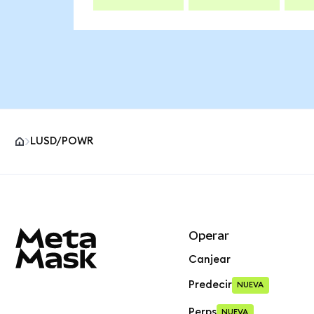
LUSD/POWR
Pie de página del sitio MetaMask
Operar
Canjear
Predecir
NUEVA
Perps
NUEVA