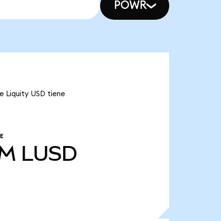
POWR
e Liquity USD tiene
E
 M
LUSD