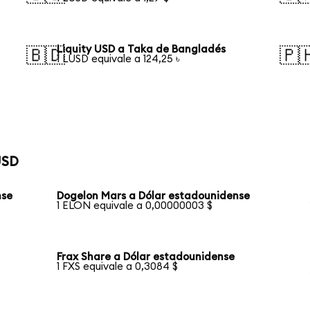
Liquity USD a Taka de Bangladés
🇧🇩
🇵
1 LUSD equivale a 124,25 ৳
USD
nse
Dogelon Mars a Dólar estadounidense
1 ELON equivale a 0,00000003 $
Frax Share a Dólar estadounidense
1 FXS equivale a 0,3084 $