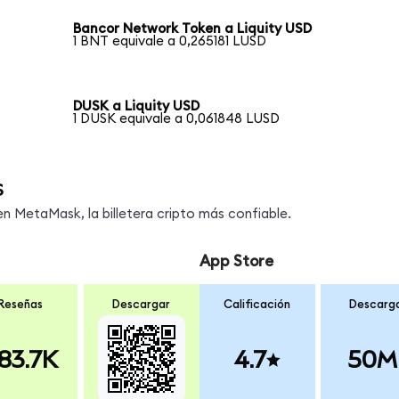
Bancor Network Token a Liquity USD
1 BNT equivale a 0,265181 LUSD
DUSK a Liquity USD
1 DUSK equivale a 0,061848 LUSD
s
 MetaMask, la billetera cripto más confiable.
App Store
Reseñas
Descargar
Calificación
Descarg
83.7K
4.7
50M