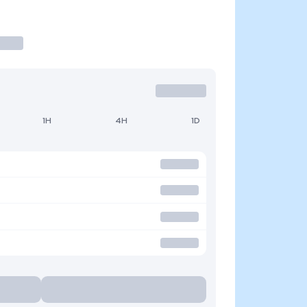
1H
4H
1D