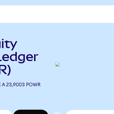
ity
Ledger
R)
E A 23,9003 POWR