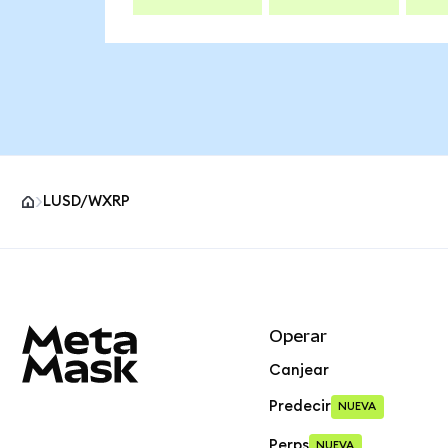
LUSD/WXRP
Pie de página del sitio MetaMask
Operar
Canjear
Predecir
NUEVA
Perps
NUEVA