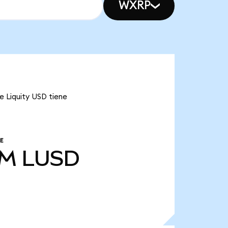
WXRP
e Liquity USD tiene
E
 M
LUSD