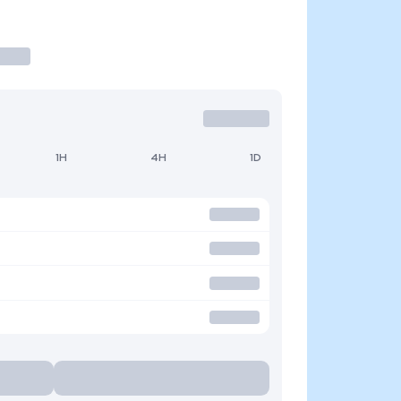
1H
4H
1D