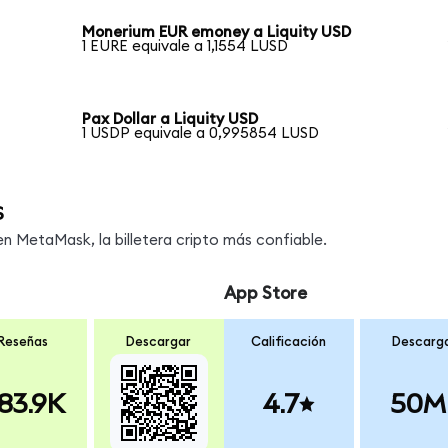
Monerium EUR emoney a Liquity USD
1 EURE equivale a 1,1554 LUSD
Pax Dollar a Liquity USD
1 USDP equivale a 0,995854 LUSD
s
 MetaMask, la billetera cripto más confiable.
App Store
Reseñas
Descargar
Calificación
Descarg
83.9K
4.7
50M