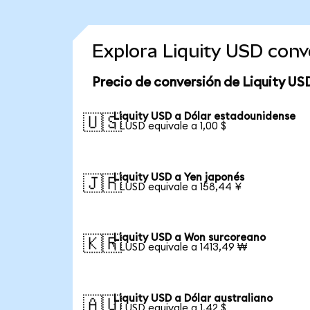
Explora Liquity USD con
Precio de conversión de Liquity US
Liquity USD a Dólar estadounidense
🇺🇸
1 LUSD equivale a 1,00 $
Liquity USD a Yen japonés
🇯🇵
1 LUSD equivale a 158,44 ¥
Liquity USD a Won surcoreano
🇰🇷
1 LUSD equivale a 1413,49 ₩
Liquity USD a Dólar australiano
🇦🇺
1 LUSD equivale a 1,42 $