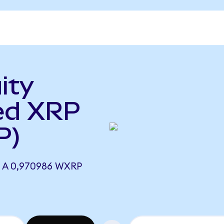
ity
ed XRP
P)
 A 0,970986 WXRP