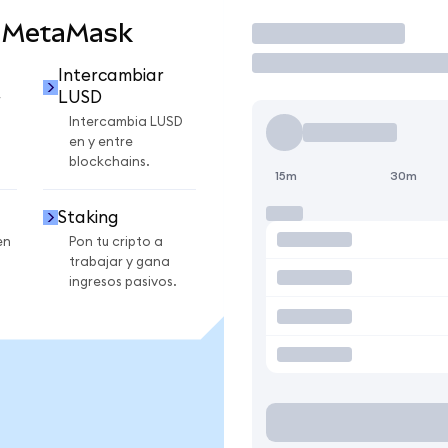
n MetaMask
Operar
Intercambiar
LUSD
r
Intercambia LUSD
en y entre
blockchains.
15m
30m
Staking
en
Pon tu cripto a
trabajar y gana
ingresos pasivos.