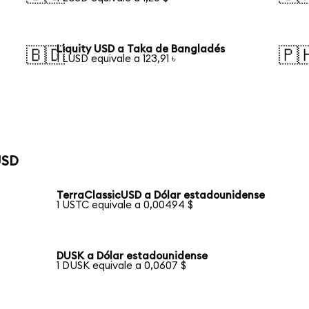
Liquity USD a Taka de Bangladés
🇧🇩
🇵
1 LUSD equivale a 123,91 ৳
USD
TerraClassicUSD a Dólar estadounidense
1 USTC equivale a 0,00494 $
DUSK a Dólar estadounidense
1 DUSK equivale a 0,0607 $