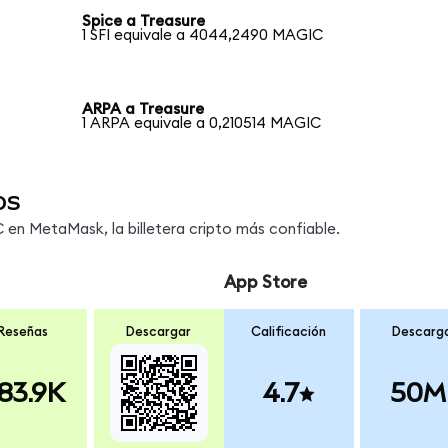
Spice a Treasure
1 SFI equivale a 4044,2490 MAGIC
ARPA a Treasure
1 ARPA equivale a 0,210514 MAGIC
os
en MetaMask, la billetera cripto más confiable.
App Store
Reseñas
Descargar
Calificación
Descarg
83.9K
4.7
50M