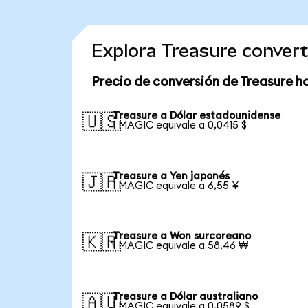
Explora Treasure conver
Precio de conversión de Treasure h
Treasure a Dólar estadounidense
🇺🇸
1 MAGIC equivale a 0,0415 $
Treasure a Yen japonés
🇯🇵
1 MAGIC equivale a 6,55 ¥
Treasure a Won surcoreano
🇰🇷
1 MAGIC equivale a 58,46 ₩
Treasure a Dólar australiano
🇦🇺
1 MAGIC equivale a 0,0589 $