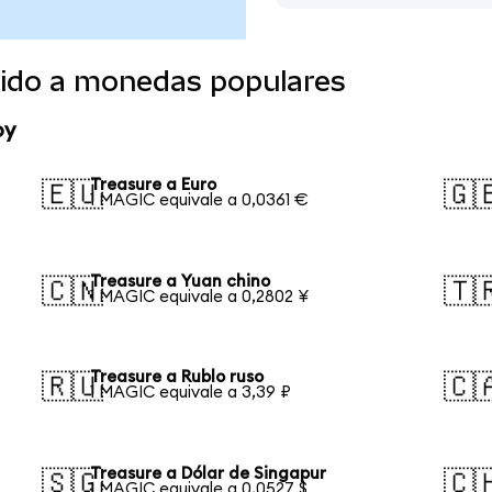
tido a monedas populares
oy
Treasure a Euro
🇪🇺
🇬
1 MAGIC equivale a 0,0361 €
Treasure a Yuan chino
🇨🇳
🇹
1 MAGIC equivale a 0,2802 ¥
Treasure a Rublo ruso
🇷🇺
🇨
1 MAGIC equivale a 3,39 ₽
Treasure a Dólar de Singapur
🇸🇬
🇨
1 MAGIC equivale a 0,0527 $