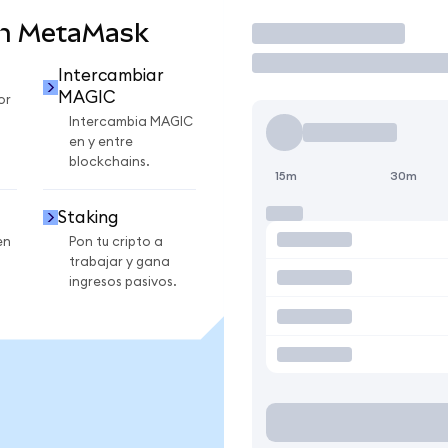
en MetaMask
Operar
Intercambiar
MAGIC
or
Intercambia MAGIC
en y entre
blockchains.
15m
30m
Staking
en
Pon tu cripto a
trabajar y gana
ingresos pasivos.