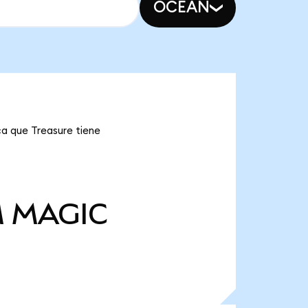
OCEAN
ca que Treasure tiene
M
MAGIC