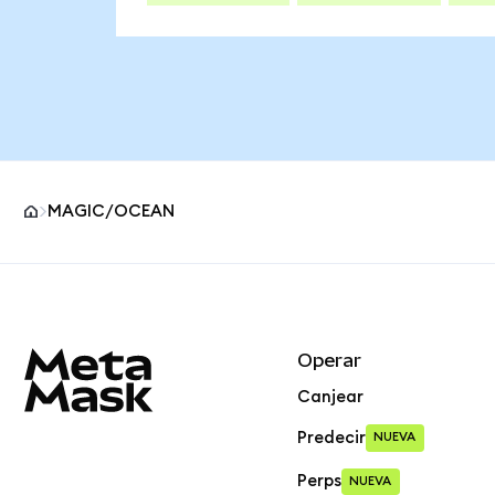
MAGIC/OCEAN
Pie de página del sitio MetaMask
Operar
Canjear
Predecir
NUEVA
Perps
NUEVA