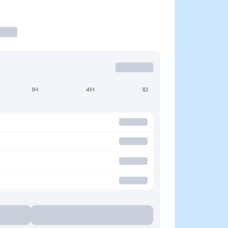
1H
4H
1D