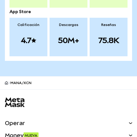
App Store
Calificación
Descargas
Reseñas
4.7
50M+
75.8K
MANA/XCN
Pie de página del sitio MetaMask
Operar
Canjear
Money
NUEVA