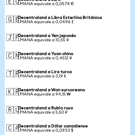
🇪🇺
1 MANA equivale a 0,0578 €
Decentraland a Libra Esterlina Británica
🇬🇧
1 MANA equivale a 0,0496 £
Decentraland a Yen japonés
🇯🇵
1 MANA equivale a 10,55 ¥
Decentraland a Yuan chino
🇨🇳
1 MANA equivale a 0,4512 ¥
Decentraland a Lira turca
🇹🇷
1 MANA equivale a 3,19 ₺
Decentraland a Won surcoreano
🇰🇷
1 MANA equivale a 94,15 ₩
Decentraland a Rublo ruso
🇷🇺
1 MANA equivale a 5,50 ₽
Decentraland a Dólar canadiense
🇨🇦
1 MANA equivale a 0,0933 $