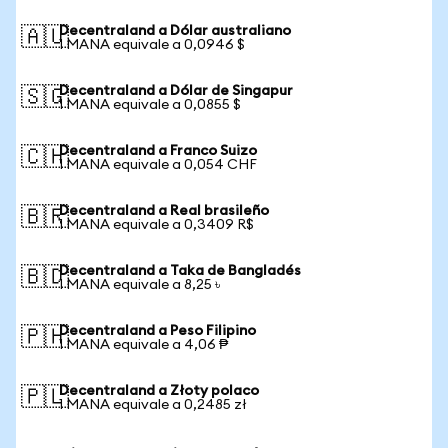
Decentraland a Dólar australiano
🇦🇺
1 MANA equivale a 0,0946 $
Decentraland a Dólar de Singapur
🇸🇬
1 MANA equivale a 0,0855 $
Decentraland a Franco Suizo
🇨🇭
1 MANA equivale a 0,054 CHF
Decentraland a Real brasileño
🇧🇷
1 MANA equivale a 0,3409 R$
Decentraland a Taka de Bangladés
🇧🇩
1 MANA equivale a 8,25 ৳
Decentraland a Peso Filipino
🇵🇭
1 MANA equivale a 4,06 ₱
Decentraland a Złoty polaco
🇵🇱
1 MANA equivale a 0,2485 zł