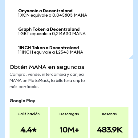
Onyxcoin a Decentraland
1 XCN equivale a 0,045803 MANA
Graph Token a Decentraland
1 GRT equivale a 0,214630 MANA
1INCH Token a Decentraland
1 1INCH equivale a 1,2548 MANA
Obtén MANA en segundos
Compra, vende, intercambia y canjea
MANA en MetaMask, la billetera cripto
más confiable.
Google Play
Calificación
Descargas
Reseñas
4.4
10M+
483.9K