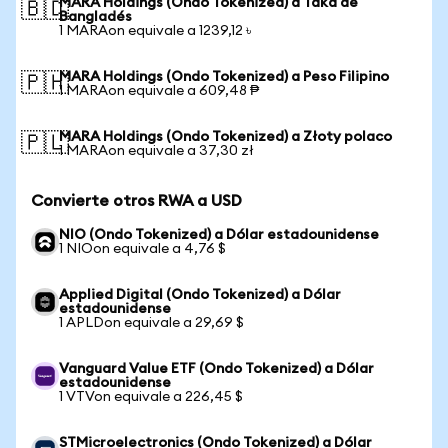
MARA Holdings (Ondo Tokenized) a Taka de
🇧🇩
Bangladés
1 MARAon equivale a 1239,12 ৳
MARA Holdings (Ondo Tokenized) a Peso Filipino
🇵🇭
1 MARAon equivale a 609,48 ₱
MARA Holdings (Ondo Tokenized) a Złoty polaco
🇵🇱
1 MARAon equivale a 37,30 zł
Convierte otros RWA a USD
NIO (Ondo Tokenized) a Dólar estadounidense
1 NIOon equivale a 4,76 $
Applied Digital (Ondo Tokenized) a Dólar
estadounidense
1 APLDon equivale a 29,69 $
Vanguard Value ETF (Ondo Tokenized) a Dólar
estadounidense
1 VTVon equivale a 226,45 $
STMicroelectronics (Ondo Tokenized) a Dólar