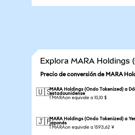
Explora MARA Holdings (
Precio de conversión de MARA Hold
MARA Holdings (Ondo Tokenized) a Dó
🇺🇸
estadounidense
1 MARAon equivale a 10,10 $
MARA Holdings (Ondo Tokenized) a Ye
🇯🇵
japonés
1 MARAon equivale a 1593,62 ¥