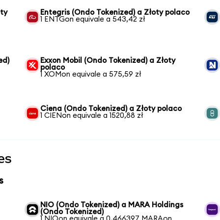
oty
Entegris (Ondo Tokenized) a Złoty polaco
1 ENTGon equivale a 543,42 zł
ed)
Exxon Mobil (Ondo Tokenized) a Złoty
polaco
1 XOMon equivale a 575,59 zł
Ciena (Ondo Tokenized) a Złoty polaco
1 CIENon equivale a 1520,88 zł
es
s
NIO (Ondo Tokenized) a MARA Holdings
(Ondo Tokenized)
1 NIOon equivale a 0,466397 MARAon