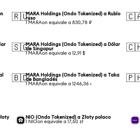
on
MARA Holdings (Ondo Tokenized) a Rublo
🇷🇺
🇨
ruso
1 MARAon equivale a 830,78 ₽
lar
MARA Holdings (Ondo Tokenized) a Dólar
🇸🇬
🇨
de Singapur
1 MARAon equivale a 12,91 $
al
MARA Holdings (Ondo Tokenized) a Taka
🇧🇩
🇵
de Bangladés
1 MARAon equivale a 1246,36 ৳
łoty
NIO (Ondo Tokenized) a Złoty polaco
1 NIOon equivale a 17,50 zł