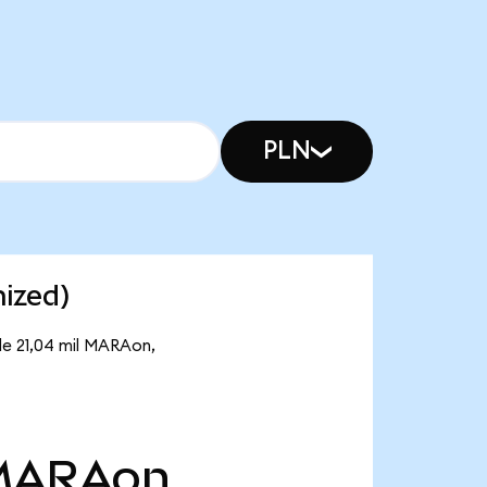
PLN
ized)
de 21,04 mil MARAon,
MARAon