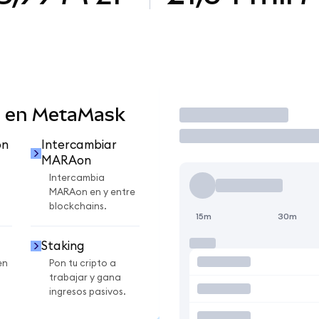
 en MetaMask
Operar
on
Intercambiar
MARAon
Intercambia
MARAon en y entre
blockchains.
15m
30m
Staking
en
Pon tu cripto a
trabajar y gana
ingresos pasivos.