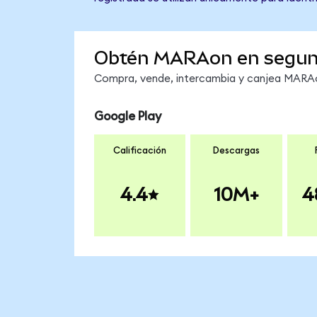
Obtén MARAon en segu
Compra, vende, intercambia y canjea MARAon
Google Play
Calificación
Descargas
4.4
10M+
4