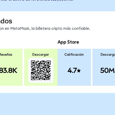
ndos
 en MetaMask, la billetera cripto más confiable.
App Store
Reseñas
Descargar
Calificación
Descarg
83.8K
4.7
50M