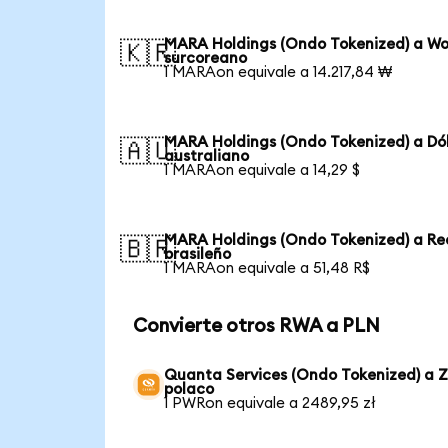
MARA Holdings (Ondo Tokenized) a W
🇰🇷
surcoreano
1 MARAon equivale a 14.217,84 ₩
MARA Holdings (Ondo Tokenized) a Dó
🇦🇺
australiano
1 MARAon equivale a 14,29 $
MARA Holdings (Ondo Tokenized) a Re
🇧🇷
brasileño
1 MARAon equivale a 51,48 R$
Convierte otros RWA a PLN
Quanta Services (Ondo Tokenized) a Z
polaco
1 PWRon equivale a 2489,95 zł