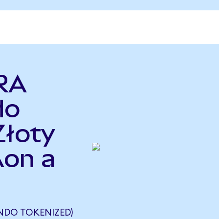
RA
do
Złoty
on a
NDO TOKENIZED)