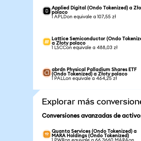
Applied Digital (Ondo Tokenized) a Zł
polaco
1 APLDon equivale a 107,55 zł
Lattice Semiconductor (Ondo Tokeniz
a Złoty polaco
1 LSCCon equivale a 488,03 zł
abrdn Physical Palladium Shares ETF
(Ondo Tokenized) a Złoty polaco
1 PALLon equivale a 464,25 zł
Explorar más conversion
Conversiones avanzadas de activo
Quanta Services (Ondo Tokenized) a
MARA Holdings (Ondo Tokenized)
1 PWRon equivale a 66,3660 MARAon