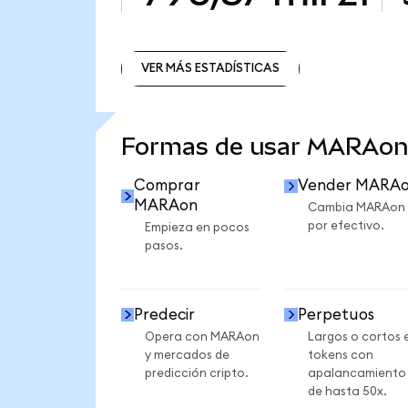
VER MÁS ESTADÍSTICAS
VER MÁS ESTADÍSTICAS
Formas de usar MARAon
Comprar
Vender MARA
MARAon
Cambia MARAon
por efectivo.
Empieza en pocos
pasos.
Predecir
Perpetuos
Opera con MARAon
Largos o cortos 
y mercados de
tokens con
predicción cripto.
apalancamiento
de hasta 50x.