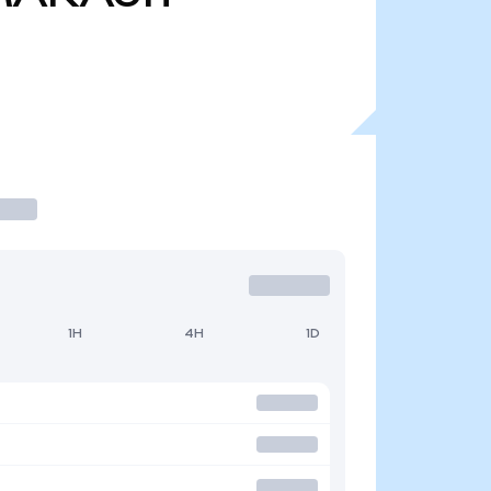
1H
4H
1D