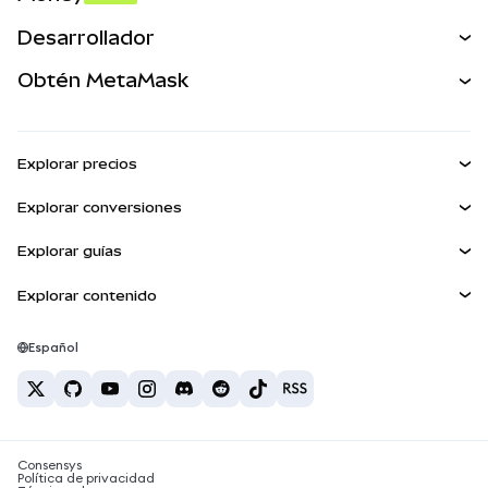
Predecir
NUEVA
Comprar
Desarrollador
Perps
NUEVA
Tarjeta
Ver los documentos
Obtén MetaMask
Activos del mundo real
mUSD
NUEVA
Panel
Obtén Metamask
Ganar
Kit de cuentas inteligentes
Escudo de transacciones
Explorar precios
Billeteras integradas
Agent Wallet
Precio de Bitcoin
NUEVA
Explorar conversiones
MetaMask Connect
Precio de Ethereum
Snaps
BTC a USD
Precio de Solana
Explorar guías
Snaps
Recompensas
ETH a USD
NUEVA
Comprar BTC
Precio de Shiba Inu
USDT a INR
Explorar contenido
Servicios Web3
Seguridad
Comprar ETH
Precio de Pepe
Billetera Bitcoin
BTC a USDT
Comprar SOL
Soporte
Precio de Tether
Billetera Solana
Español
BTC a INR
Comprar PEPE
Carreras
Precio de USDC
Mejores tarjetas de criptomonedas
ETH a USDT
Comprar USDT
Precio de Chainlink
Las mejores billeteras de criptomonedas móviles
Contacto
USDT a PHP
Comprar USDC
¿Qué es Polymarket?
BTC a EUR
Consensys
Comprar SHIB
Noticias sobre impuestos de criptomonedas
Política de privacidad