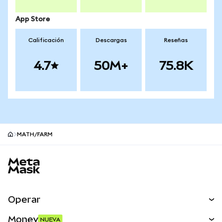
App Store
Calificación
Descargas
Reseñas
4.7
50M+
75.8K
MATH/FARM
Pie de página del sitio MetaMask
Operar
Canjear
Money
NUEVA