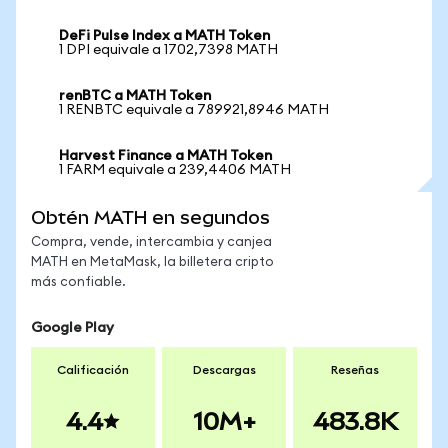
DeFi Pulse Index a MATH Token
1 DPI equivale a 1702,7398 MATH
renBTC a MATH Token
1 RENBTC equivale a 789921,8946 MATH
Harvest Finance a MATH Token
1 FARM equivale a 239,4406 MATH
Obtén MATH en segundos
Compra, vende, intercambia y canjea
MATH en MetaMask, la billetera cripto
más confiable.
Google Play
Calificación
Descargas
Reseñas
4.4
10M+
483.8K