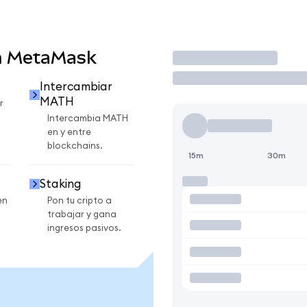
n MetaMask
Operar
Intercambiar
MATH
r
Intercambia MATH
en y entre
blockchains.
15m
30m
Staking
en
Pon tu cripto a
trabajar y gana
ingresos pasivos.