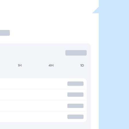
1H
4H
1D