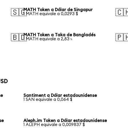
MATH Token a Dólar de Singapur
🇸🇬
🇨
1 MATH equivale a 0,0293 $
MATH Token a Taka de Bangladés
🇧🇩
🇵
1 MATH equivale a 2,83 ৳
USD
se
Santiment a Dólar estadounidense
1 SAN equivale a 0,064 $
se
Aleph.im Token a Dólar estadounidense
1 ALEPH equivale a 0,009837 $