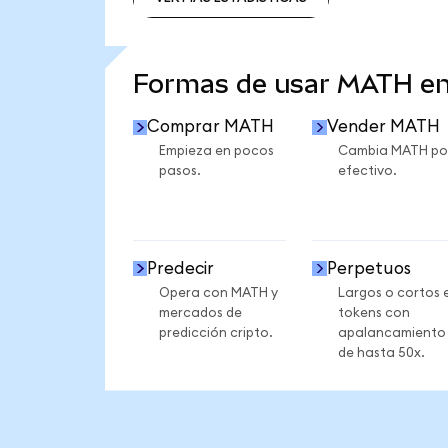
VER MÁS ESTADÍSTICAS
Formas de usar MATH e
Comprar MATH
Vender MATH
Empieza en pocos
Cambia MATH po
pasos.
efectivo.
Predecir
Perpetuos
Opera con MATH y
Largos o cortos 
mercados de
tokens con
predicción cripto.
apalancamiento
de hasta 50x.