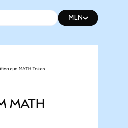
MLN
gnifica que MATH Token
 M
MATH