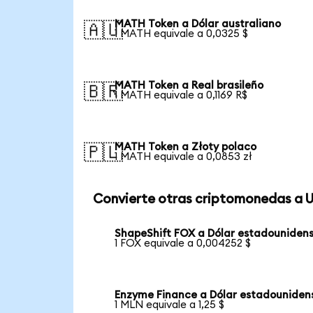
MATH Token a Dólar australiano
🇦🇺
1 MATH equivale a 0,0325 $
MATH Token a Real brasileño
🇧🇷
1 MATH equivale a 0,1169 R$
MATH Token a Złoty polaco
🇵🇱
1 MATH equivale a 0,0853 zł
Convierte otras criptomonedas a 
ShapeShift FOX a Dólar estadouniden
1 FOX equivale a 0,004252 $
Enzyme Finance a Dólar estadouniden
1 MLN equivale a 1,25 $