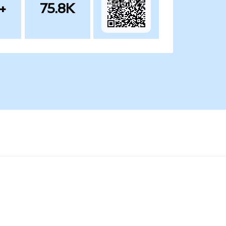
+
75.8K