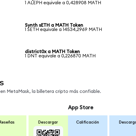
1 ALEPH equivale a 0,428908 MATH
Synth sETH a MATH Token
1 SETH equivale a 14534,2969 MATH
district0x a MATH Token
1 DNT equivale a 0,226870 MATH
s
n MetaMask, la billetera cripto más confiable.
App Store
Reseñas
Descargar
Calificación
Descarg