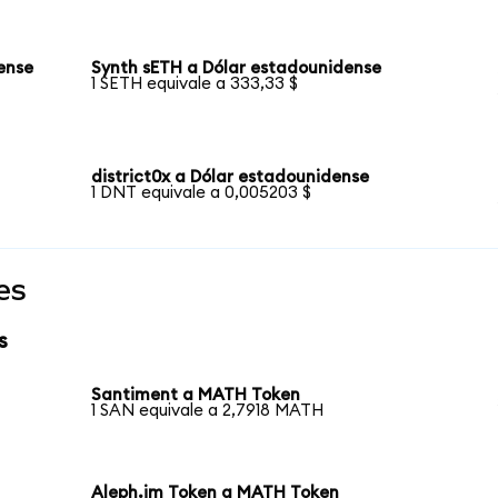
ense
Synth sETH a Dólar estadounidense
1 SETH equivale a 333,33 $
district0x a Dólar estadounidense
1 DNT equivale a 0,005203 $
es
s
Santiment a MATH Token
1 SAN equivale a 2,7918 MATH
Aleph.im Token a MATH Token