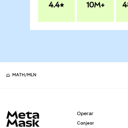
4.4
10M+
4
MATH/MLN
Pie de página del sitio MetaMask
Operar
Canjear