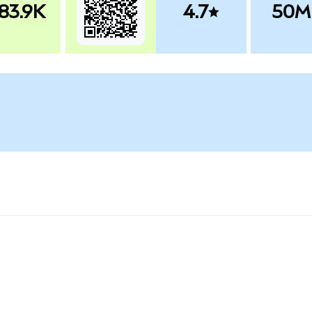
83.9K
4.7
50M