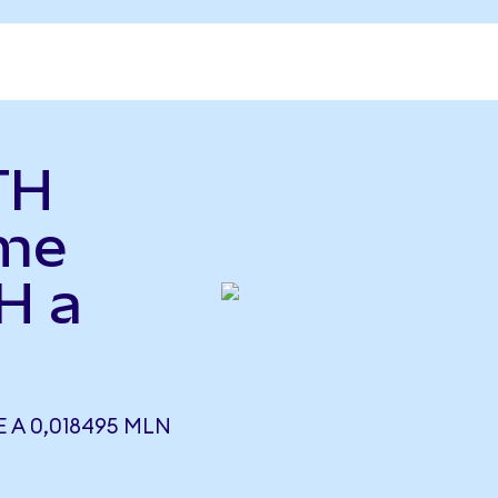
TH
yme
H a
 A 0,018495 MLN