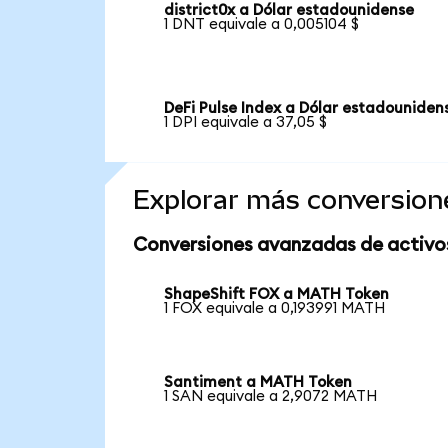
district0x a Dólar estadounidense
1 DNT equivale a 0,005104 $
DeFi Pulse Index a Dólar estadouniden
1 DPI equivale a 37,05 $
Explorar más conversion
Conversiones avanzadas de activo
ShapeShift FOX a MATH Token
1 FOX equivale a 0,193991 MATH
Santiment a MATH Token
1 SAN equivale a 2,9072 MATH