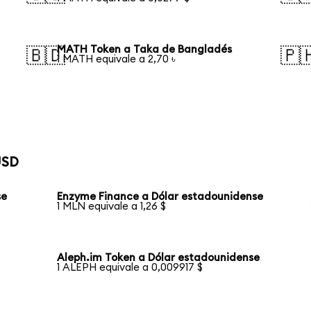
MATH Token a Taka de Bangladés
🇧🇩
🇵
1 MATH equivale a 2,70 ৳
USD
se
Enzyme Finance a Dólar estadounidense
1 MLN equivale a 1,26 $
Aleph.im Token a Dólar estadounidense
1 ALEPH equivale a 0,009917 $