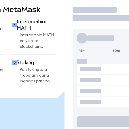
n MetaMask
Operar
Intercambiar
MATH
r
Intercambia MATH
en y entre
blockchains.
15m
30m
Staking
en
Pon tu cripto a
trabajar y gana
ingresos pasivos.