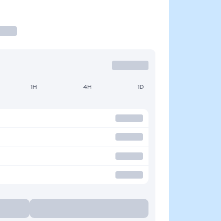
1H
4H
1D