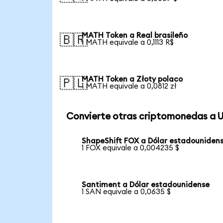
MATH Token a Real brasileño
🇧🇷
1 MATH equivale a 0,1113 R$
MATH Token a Złoty polaco
🇵🇱
1 MATH equivale a 0,0812 zł
Convierte otras criptomonedas a 
ShapeShift FOX a Dólar estadouniden
1 FOX equivale a 0,004235 $
Santiment a Dólar estadounidense
1 SAN equivale a 0,0635 $