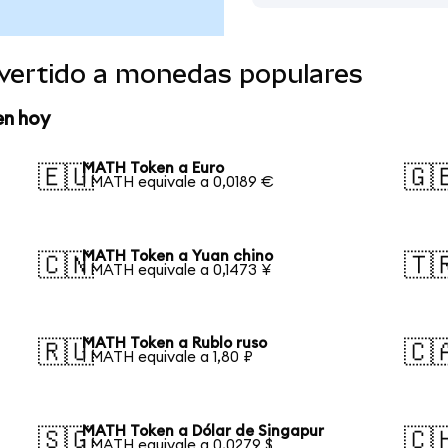
vertido a monedas populares
en hoy
MATH Token a Euro
🇪🇺
🇬
1 MATH equivale a 0,0189 €
MATH Token a Yuan chino
🇨🇳
🇹
1 MATH equivale a 0,1473 ¥
MATH Token a Rublo ruso
🇷🇺
🇨
1 MATH equivale a 1,80 ₽
MATH Token a Dólar de Singapur
🇸🇬
🇨
1 MATH equivale a 0,0279 $