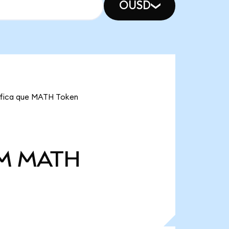
OUSD
nifica que MATH Token
 M
MATH