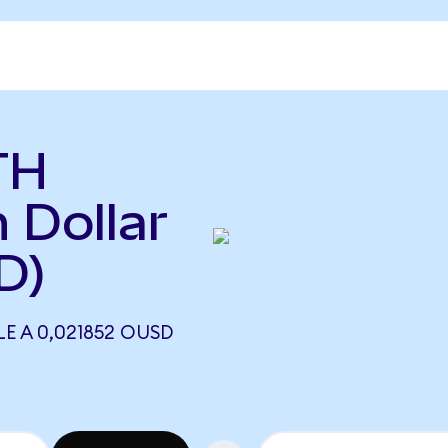
TH
 Dollar
D)
E A 0,021852 OUSD