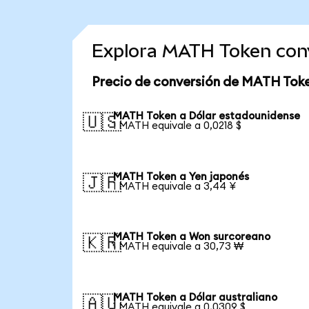
Explora MATH Token con
Precio de conversión de MATH Tok
MATH Token a Dólar estadounidense
🇺🇸
1 MATH equivale a 0,0218 $
MATH Token a Yen japonés
🇯🇵
1 MATH equivale a 3,44 ¥
MATH Token a Won surcoreano
🇰🇷
1 MATH equivale a 30,73 ₩
MATH Token a Dólar australiano
🇦🇺
1 MATH equivale a 0,0309 $