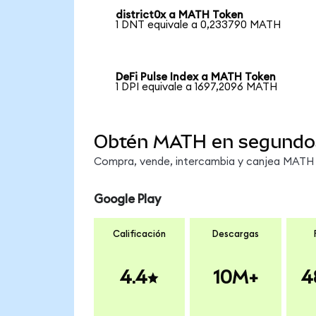
district0x a MATH Token
1 DNT equivale a 0,233790 MATH
DeFi Pulse Index a MATH Token
1 DPI equivale a 1697,2096 MATH
Obtén MATH en segundo
Compra, vende, intercambia y canjea MATH e
Google Play
Calificación
Descargas
4.4
10M+
4