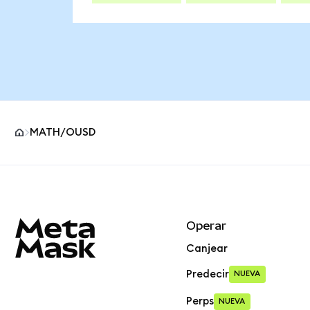
MATH/OUSD
Pie de página del sitio MetaMask
Operar
Canjear
Predecir
NUEVA
Perps
NUEVA