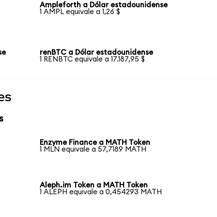
Ampleforth a Dólar estadounidense
1 AMPL equivale a 1,26 $
se
renBTC a Dólar estadounidense
1 RENBTC equivale a 17.187,95 $
es
s
Enzyme Finance a MATH Token
1 MLN equivale a 57,7189 MATH
Aleph.im Token a MATH Token
1 ALEPH equivale a 0,454293 MATH