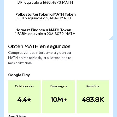
1 DPI equivale a 1680,4573 MATH
PolkastarterToken a MATH Token
1 POLS equivale a 2,4046 MATH
Harvest Finance a MATH Token
1 FARM equivale a 236,3072 MATH
Obtén MATH en segundos
Compra, vende, intercambia y canjea
MATH en MetaMask, la billetera cripto
más confiable.
Google Play
Calificación
Descargas
Reseñas
4.4
10M+
483.8K
App Store