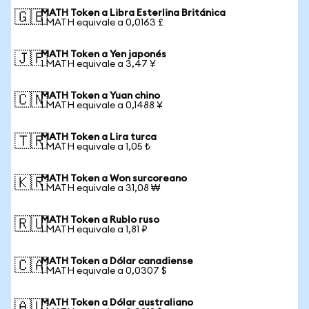
MATH Token a Libra Esterlina Británica
🇬🇧
1 MATH equivale a 0,0163 £
MATH Token a Yen japonés
🇯🇵
1 MATH equivale a 3,47 ¥
MATH Token a Yuan chino
🇨🇳
1 MATH equivale a 0,1488 ¥
MATH Token a Lira turca
🇹🇷
1 MATH equivale a 1,05 ₺
MATH Token a Won surcoreano
🇰🇷
1 MATH equivale a 31,08 ₩
MATH Token a Rublo ruso
🇷🇺
1 MATH equivale a 1,81 ₽
MATH Token a Dólar canadiense
🇨🇦
1 MATH equivale a 0,0307 $
MATH Token a Dólar australiano
🇦🇺