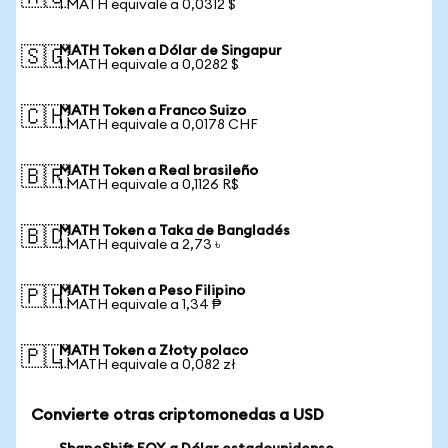
1 MATH equivale a 0,0312 $
MATH Token a Dólar de Singapur
🇸🇬
1 MATH equivale a 0,0282 $
MATH Token a Franco Suizo
🇨🇭
1 MATH equivale a 0,0178 CHF
MATH Token a Real brasileño
🇧🇷
1 MATH equivale a 0,1126 R$
MATH Token a Taka de Bangladés
🇧🇩
1 MATH equivale a 2,73 ৳
MATH Token a Peso Filipino
🇵🇭
1 MATH equivale a 1,34 ₱
MATH Token a Złoty polaco
🇵🇱
1 MATH equivale a 0,082 zł
Convierte otras criptomonedas a USD