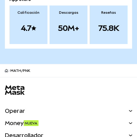
Calificación
Descargas
Reseñas
4.7
50M+
75.8K
MATH/PNK
Pie de página del sitio MetaMask
Operar
Canjear
Money
NUEVA
Predecir
NUEVA
Comprar
Desarrollador