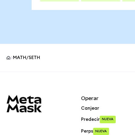
MATH/SETH
Pie de página del sitio MetaMask
Operar
Canjear
Predecir
NUEVA
Perps
NUEVA