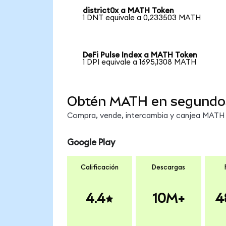
district0x a MATH Token
1 DNT equivale a 0,233503 MATH
DeFi Pulse Index a MATH Token
1 DPI equivale a 1695,1308 MATH
Obtén MATH en segundo
Compra, vende, intercambia y canjea MATH e
Google Play
Calificación
Descargas
4.4
10M+
4