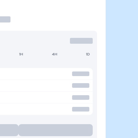
1H
4H
1D