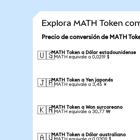
Explora MATH Token con
Precio de conversión de MATH Tok
MATH Token a Dólar estadounidense
🇺🇸
1 MATH equivale a 0,0219 $
MATH Token a Yen japonés
🇯🇵
1 MATH equivale a 3,45 ¥
MATH Token a Won surcoreano
🇰🇷
1 MATH equivale a 30,77 ₩
MATH Token a Dólar australiano
🇦🇺
1 MATH equivale a 0,0309 $