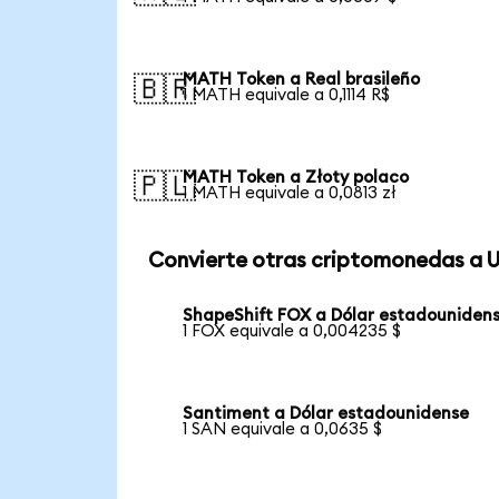
MATH Token a Real brasileño
🇧🇷
1 MATH equivale a 0,1114 R$
MATH Token a Złoty polaco
🇵🇱
1 MATH equivale a 0,0813 zł
Convierte otras criptomonedas a 
ShapeShift FOX a Dólar estadouniden
1 FOX equivale a 0,004235 $
Santiment a Dólar estadounidense
1 SAN equivale a 0,0635 $