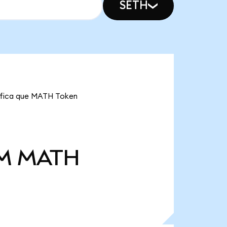
SETH
nifica que MATH Token
 M
MATH