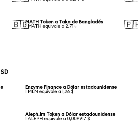
MATH Token a Taka de Bangladés
🇧🇩
🇵
1 MATH equivale a 2,71 ৳
USD
se
Enzyme Finance a Dólar estadounidense
1 MLN equivale a 1,26 $
Aleph.im Token a Dólar estadounidense
1 ALEPH equivale a 0,009917 $