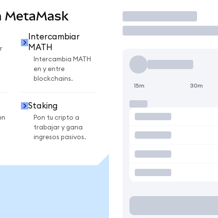
n MetaMask
Operar
Intercambiar
MATH
r
Intercambia MATH
en y entre
blockchains.
15m
30m
Staking
en
Pon tu cripto a
trabajar y gana
ingresos pasivos.