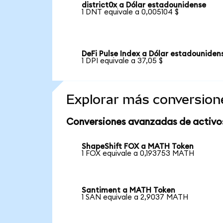
district0x a Dólar estadounidense
1 DNT equivale a 0,005104 $
DeFi Pulse Index a Dólar estadouniden
1 DPI equivale a 37,05 $
Explorar más conversion
Conversiones avanzadas de activo
ShapeShift FOX a MATH Token
1 FOX equivale a 0,193753 MATH
Santiment a MATH Token
1 SAN equivale a 2,9037 MATH