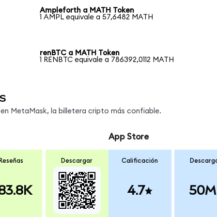
Ampleforth a MATH Token
1 AMPL equivale a 57,6482 MATH
renBTC a MATH Token
1 RENBTC equivale a 786392,0112 MATH
s
n MetaMask, la billetera cripto más confiable.
App Store
Reseñas
Descargar
Calificación
Descarg
83.8K
4.7
50M