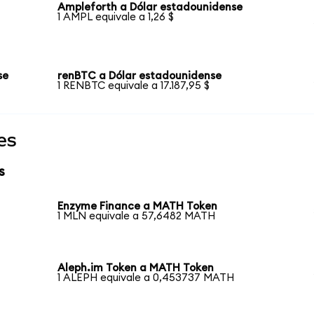
Ampleforth a Dólar estadounidense
1 AMPL equivale a 1,26 $
se
renBTC a Dólar estadounidense
1 RENBTC equivale a 17.187,95 $
es
s
Enzyme Finance a MATH Token
1 MLN equivale a 57,6482 MATH
Aleph.im Token a MATH Token
1 ALEPH equivale a 0,453737 MATH