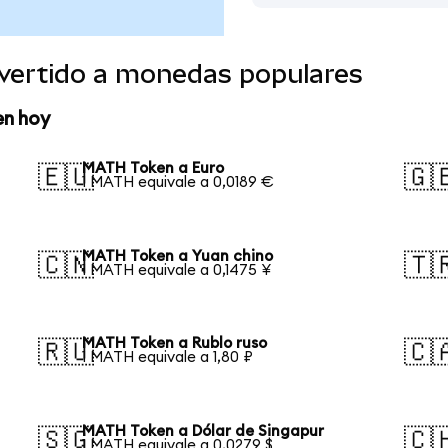
vertido a monedas populares
en hoy
MATH Token a Euro
🇪🇺
🇬
1 MATH equivale a 0,0189 €
MATH Token a Yuan chino
🇨🇳
🇹
1 MATH equivale a 0,1475 ¥
MATH Token a Rublo ruso
🇷🇺
🇨
1 MATH equivale a 1,80 ₽
MATH Token a Dólar de Singapur
🇸🇬
🇨
1 MATH equivale a 0,0279 $