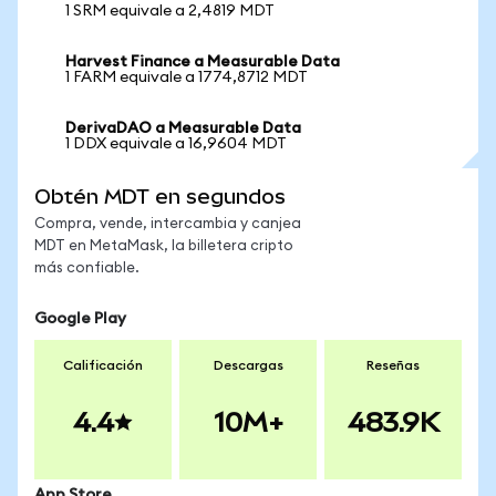
1 SRM equivale a 2,4819 MDT
Harvest Finance a Measurable Data
1 FARM equivale a 1774,8712 MDT
DerivaDAO a Measurable Data
1 DDX equivale a 16,9604 MDT
Obtén MDT en segundos
Compra, vende, intercambia y canjea
MDT en MetaMask, la billetera cripto
más confiable.
Google Play
Calificación
Descargas
Reseñas
4.4
10M+
483.9K
App Store