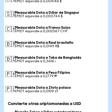
1 MDT equivale a 0,004146 $
Measurable Data a Dólar de Singapur
🇸🇬
1 MDT equivale a 0,003744 $
Measurable Data a Franco Suizo
🇨🇭
1 MDT equivale a 0,002367 CHF
Measurable Data a Real brasileño
🇧🇷
1 MDT equivale a 0,0149 R$
Measurable Data a Taka de Bangladés
🇧🇩
1 MDT equivale a 0,3616 ৳
Measurable Data a Peso Filipino
🇵🇭
1 MDT equivale a 0,1779 ₱
Measurable Data a Złoty polaco
🇵🇱
1 MDT equivale a 0,0109 zł
Convierte otras criptomonedas a USD