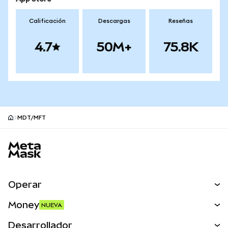
Calificación
Descargas
Reseñas
4.7
50M+
75.8K
MDT/MFT
Pie de página del sitio MetaMask
Operar
Canjear
Money
NUEVA
Predecir
NUEVA
Comprar
Desarrollador