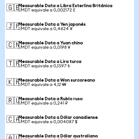
Measurable Data a Libra Esterlina Británica
🇬🇧
1 MDT equivale a 0,002172 £
Measurable Data a Yen japonés
🇯🇵
1 MDT equivale a 0,4624 ¥
Measurable Data a Yuan chino
🇨🇳
1 MDT equivale a 0,0198 ¥
Measurable Data a Lira turca
🇹🇷
1 MDT equivale a 0,1397 ₺
Measurable Data a Won surcoreano
🇰🇷
1 MDT equivale a 4,12 ₩
Measurable Data a Rublo ruso
🇷🇺
1 MDT equivale a 0,241 ₽
Measurable Data a Dólar canadiense
🇨🇦
1 MDT equivale a 0,004087 $
Measurable Data a Dólar australiano
🇦🇺