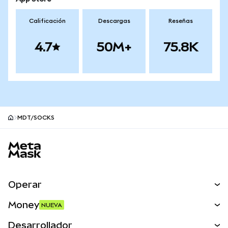
Calificación
Descargas
Reseñas
4.7
50M+
75.8K
MDT/SOCKS
Pie de página del sitio MetaMask
Operar
Canjear
Money
NUEVA
Predecir
NUEVA
Comprar
Desarrollador