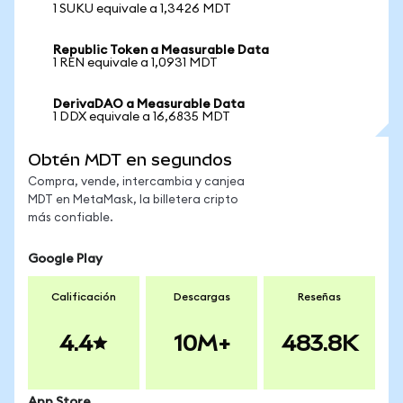
1 SUKU equivale a 1,3426 MDT
Republic Token a Measurable Data
1 REN equivale a 1,0931 MDT
DerivaDAO a Measurable Data
1 DDX equivale a 16,6835 MDT
Obtén MDT en segundos
Compra, vende, intercambia y canjea
MDT en MetaMask, la billetera cripto
más confiable.
Google Play
Calificación
Descargas
Reseñas
4.4
10M+
483.8K
App Store