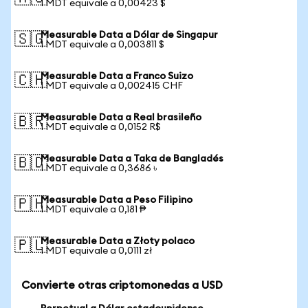
1 MDT equivale a 0,00423 $
Measurable Data a Dólar de Singapur
🇸🇬
1 MDT equivale a 0,003811 $
Measurable Data a Franco Suizo
🇨🇭
1 MDT equivale a 0,002415 CHF
Measurable Data a Real brasileño
🇧🇷
1 MDT equivale a 0,0152 R$
Measurable Data a Taka de Bangladés
🇧🇩
1 MDT equivale a 0,3686 ৳
Measurable Data a Peso Filipino
🇵🇭
1 MDT equivale a 0,181 ₱
Measurable Data a Złoty polaco
🇵🇱
1 MDT equivale a 0,0111 zł
Convierte otras criptomonedas a USD