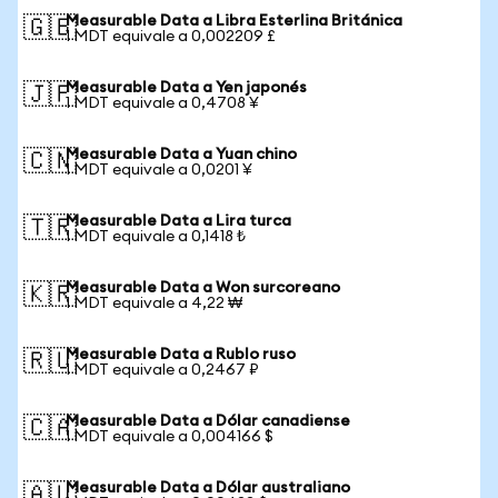
Measurable Data a Libra Esterlina Británica
🇬🇧
1 MDT equivale a 0,002209 £
Measurable Data a Yen japonés
🇯🇵
1 MDT equivale a 0,4708 ¥
Measurable Data a Yuan chino
🇨🇳
1 MDT equivale a 0,0201 ¥
Measurable Data a Lira turca
🇹🇷
1 MDT equivale a 0,1418 ₺
Measurable Data a Won surcoreano
🇰🇷
1 MDT equivale a 4,22 ₩
Measurable Data a Rublo ruso
🇷🇺
1 MDT equivale a 0,2467 ₽
Measurable Data a Dólar canadiense
🇨🇦
1 MDT equivale a 0,004166 $
Measurable Data a Dólar australiano
🇦🇺