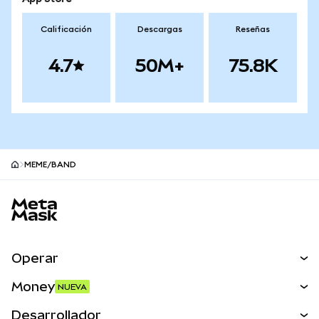
Calificación
Descargas
Reseñas
4.7
50M+
75.8K
MEME/BAND
Pie de página del sitio MetaMask
Operar
Canjear
Money
NUEVA
Predecir
NUEVA
Comprar
Desarrollador