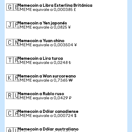
Memecoin a Libra Esterlina Británica
🇬🇧
1 MEME equivale a 0,000385 £
Memecoin a Yen japonés
🇯🇵
1 MEME equivale a 0,0825 ¥
Memecoin a Yuan chino
🇨🇳
1 MEME equivale a 0,003504 ¥
Memecoin a Lira turca
🇹🇷
1 MEME equivale a 0,0248 ₺
Memecoin a Won surcoreano
🇰🇷
1 MEME equivale a 0,7365 ₩
Memecoin a Rublo ruso
🇷🇺
1 MEME equivale a 0,0429 ₽
Memecoin a Dólar canadiense
🇨🇦
1 MEME equivale a 0,000724 $
Memecoin a Dólar australiano
🇦🇺