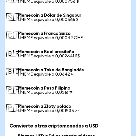
1 MEME equivale a 0,000736 $
Memecoin a Dólar de Singapur
🇸🇬
1 MEME equivale a 0,000665 $
Memecoin a Franco Suizo
🇨🇭
1 MEME equivale a 0,00042 CHF
Memecoin a Real brasileño
🇧🇷
1 MEME equivale a 0,002641 R$
Memecoin a Taka de Bangladés
🇧🇩
1 MEME equivale a 0,0642 ৳
Memecoin a Peso Filipino
🇵🇭
1 MEME equivale a 0,0316 ₱
Memecoin a Złoty polaco
🇵🇱
1 MEME equivale a 0,001936 zł
Convierte otras criptomonedas a USD