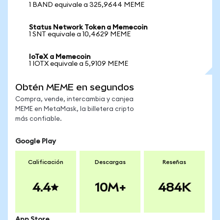
1 BAND equivale a 325,9644 MEME
Status Network Token a Memecoin
1 SNT equivale a 10,4629 MEME
IoTeX a Memecoin
1 IOTX equivale a 5,9109 MEME
Obtén MEME en segundos
Compra, vende, intercambia y canjea
MEME en MetaMask, la billetera cripto
más confiable.
Google Play
Calificación
Descargas
Reseñas
4.4
10M+
484K
App Store