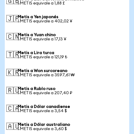
🇬🇧
1 METIS equivale a 1,88 £
Metis a Yen japonés
🇯🇵
1 METIS equivale a 402,02 ¥
Metis a Yuan chino
🇨🇳
1 METIS equivale a 17,13 ¥
Metis a Lira turca
🇹🇷
1 METIS equivale a 121,19 ₺
Metis a Won surcoreano
🇰🇷
1 METIS equivale a 3597,61 ₩
Metis a Rublo ruso
🇷🇺
1 METIS equivale a 207,40 ₽
Metis a Dólar canadiense
🇨🇦
1 METIS equivale a 3,54 $
Metis a Dólar australiano
🇦🇺
1 METIS equivale a 3,60 $