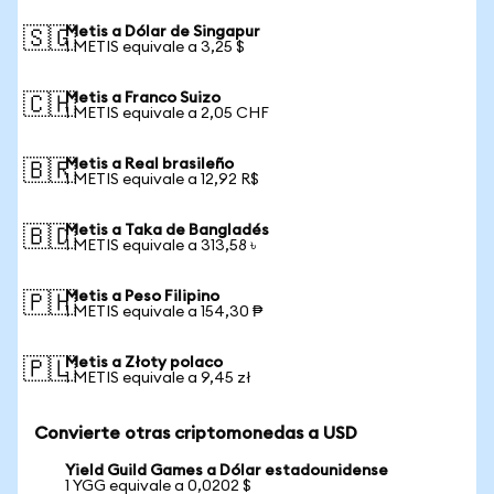
Metis a Dólar de Singapur
🇸🇬
1 METIS equivale a 3,25 $
Metis a Franco Suizo
🇨🇭
1 METIS equivale a 2,05 CHF
Metis a Real brasileño
🇧🇷
1 METIS equivale a 12,92 R$
Metis a Taka de Bangladés
🇧🇩
1 METIS equivale a 313,58 ৳
Metis a Peso Filipino
🇵🇭
1 METIS equivale a 154,30 ₱
Metis a Złoty polaco
🇵🇱
1 METIS equivale a 9,45 zł
Convierte otras criptomonedas a USD
Yield Guild Games a Dólar estadounidense
1 YGG equivale a 0,0202 $