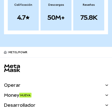
Calificación
Descargas
Reseñas
4.7
50M+
75.8K
METIS/POWR
Pie de página del sitio MetaMask
Operar
Canjear
Money
NUEVA
Predecir
NUEVA
Comprar
Desarrollador
Perps
NUEVA
Tarjeta
Ver los documentos