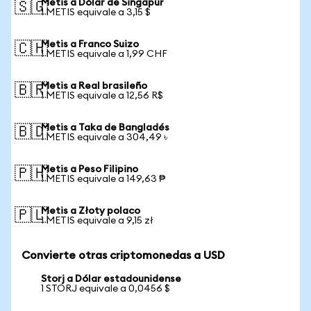
Metis a Dólar de Singapur
🇸🇬
1 METIS equivale a 3,15 $
Metis a Franco Suizo
🇨🇭
1 METIS equivale a 1,99 CHF
Metis a Real brasileño
🇧🇷
1 METIS equivale a 12,56 R$
Metis a Taka de Bangladés
🇧🇩
1 METIS equivale a 304,49 ৳
Metis a Peso Filipino
🇵🇭
1 METIS equivale a 149,63 ₱
Metis a Złoty polaco
🇵🇱
1 METIS equivale a 9,15 zł
Convierte otras criptomonedas a USD
Storj a Dólar estadounidense
1 STORJ equivale a 0,0456 $