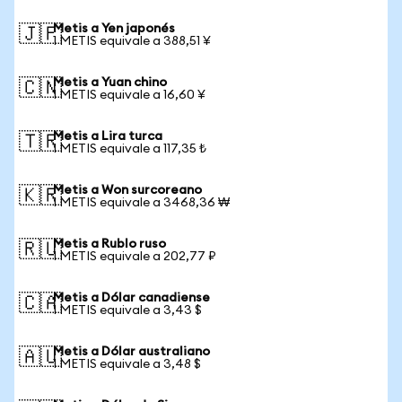
Metis a Yen japonés
🇯🇵
1 METIS equivale a 388,51 ¥
Metis a Yuan chino
🇨🇳
1 METIS equivale a 16,60 ¥
Metis a Lira turca
🇹🇷
1 METIS equivale a 117,35 ₺
Metis a Won surcoreano
🇰🇷
1 METIS equivale a 3468,36 ₩
Metis a Rublo ruso
🇷🇺
1 METIS equivale a 202,77 ₽
Metis a Dólar canadiense
🇨🇦
1 METIS equivale a 3,43 $
Metis a Dólar australiano
🇦🇺
1 METIS equivale a 3,48 $