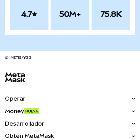
4.7
50M+
75.8K
METIS/YGG
Pie de página del sitio MetaMask
Operar
Canjear
Money
NUEVA
Predecir
NUEVA
Comprar
Desarrollador
Perps
NUEVA
Tarjeta
Ver los documentos
Obtén MetaMask
Activos del mundo real