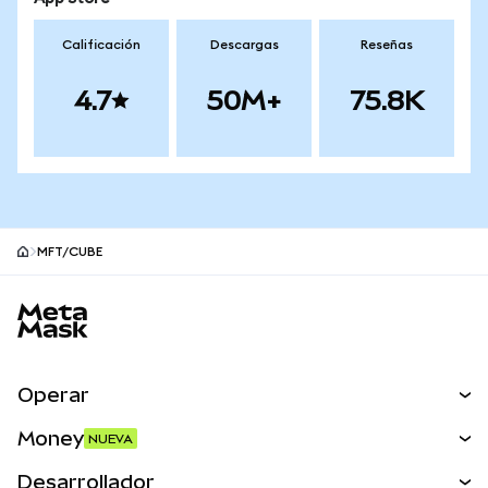
Calificación
Descargas
Reseñas
4.7
50M+
75.8K
MFT/CUBE
Pie de página del sitio MetaMask
Operar
Canjear
Money
NUEVA
Predecir
NUEVA
Comprar
Desarrollador