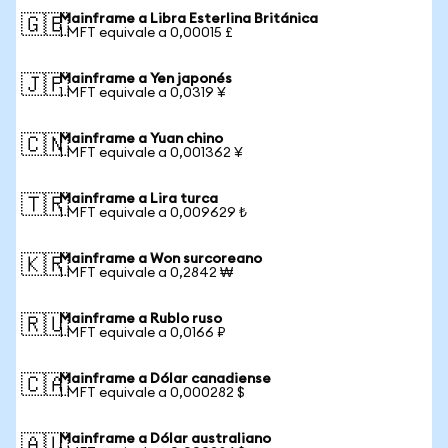
Mainframe a Libra Esterlina Británica
🇬🇧
1 MFT equivale a 0,00015 £
Mainframe a Yen japonés
🇯🇵
1 MFT equivale a 0,0319 ¥
Mainframe a Yuan chino
🇨🇳
1 MFT equivale a 0,001362 ¥
Mainframe a Lira turca
🇹🇷
1 MFT equivale a 0,009629 ₺
Mainframe a Won surcoreano
🇰🇷
1 MFT equivale a 0,2842 ₩
Mainframe a Rublo ruso
🇷🇺
1 MFT equivale a 0,0166 ₽
Mainframe a Dólar canadiense
🇨🇦
1 MFT equivale a 0,000282 $
Mainframe a Dólar australiano
🇦🇺