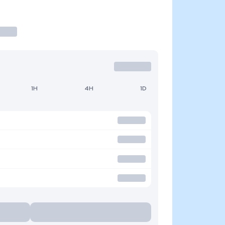
1H
4H
1D