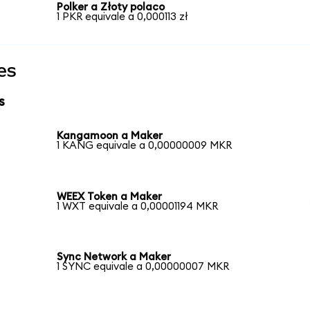
Polker a Złoty polaco
1 PKR equivale a 0,000113 zł
es
s
Kangamoon a Maker
1 KANG equivale a 0,00000009 MKR
WEEX Token a Maker
1 WXT equivale a 0,00001194 MKR
Sync Network a Maker
1 SYNC equivale a 0,00000007 MKR