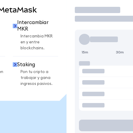
 MetaMask
Operar
Intercambiar
MKR
Intercambia MKR
en y entre
blockchains.
15m
30m
Staking
en
Pon tu cripto a
trabajar y gana
ingresos pasivos.