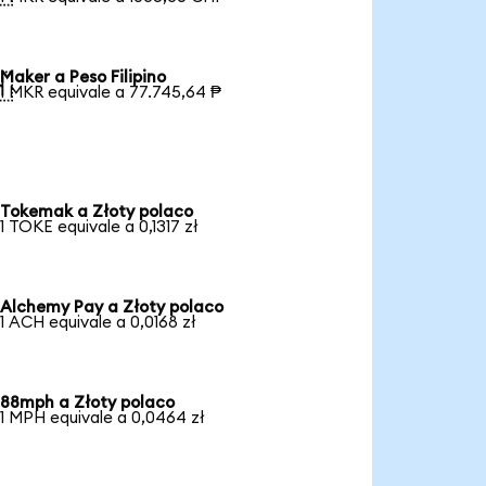
Maker a Peso Filipino

1 MKR equivale a 77.745,64 ₱
Tokemak a Złoty polaco
1 TOKE equivale a 0,1317 zł
Alchemy Pay a Złoty polaco
1 ACH equivale a 0,0168 zł
88mph a Złoty polaco
1 MPH equivale a 0,0464 zł