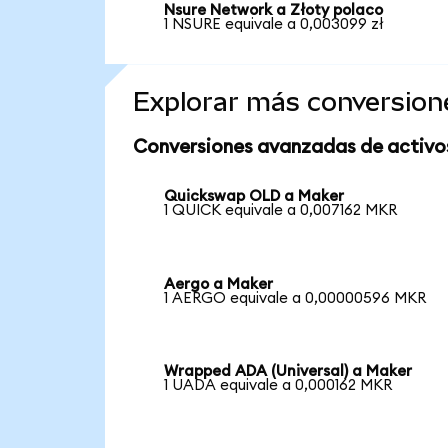
Nsure Network a Złoty polaco
1 NSURE equivale a 0,003099 zł
Explorar más conversion
Conversiones avanzadas de activo
Quickswap OLD a Maker
1 QUICK equivale a 0,007162 MKR
Aergo a Maker
1 AERGO equivale a 0,00000596 MKR
Wrapped ADA (Universal) a Maker
1 UADA equivale a 0,000162 MKR