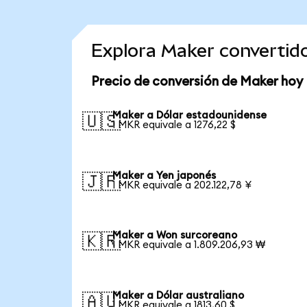
Explora Maker convertid
Precio de conversión de Maker hoy
Maker a Dólar estadounidense
🇺🇸
1 MKR equivale a 1276,22 $
Maker a Yen japonés
🇯🇵
1 MKR equivale a 202.122,78 ¥
Maker a Won surcoreano
🇰🇷
1 MKR equivale a 1.809.206,93 ₩
Maker a Dólar australiano
🇦🇺
1 MKR equivale a 1813,60 $