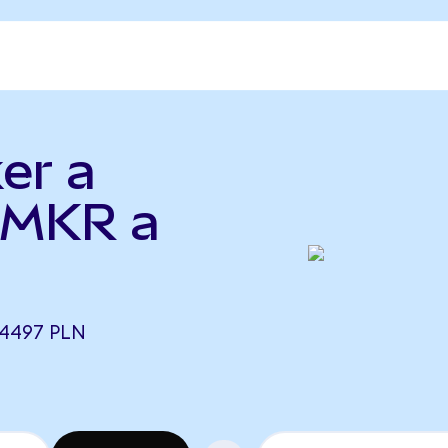
er a
 (MKR a
,4497 PLN