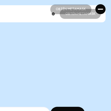
OBTÉN METAMASK
OBTÉN METAMASK
OBTÉN METAMASK
OBTÉN METAMASK