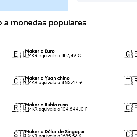
o a monedas populares
Maker a Euro
🇪🇺
🇬
1 MKR equivale a 1107,49 €
Maker a Yuan chino
🇨🇳
🇹
1 MKR equivale a 8612,47 ¥
Maker a Rublo ruso
🇷🇺
🇨
1 MKR equivale a 104.844,10 ₽
Maker a Dólar de Singapur
🇸🇬
🇨
1 MKR equivale a 1635,56 $