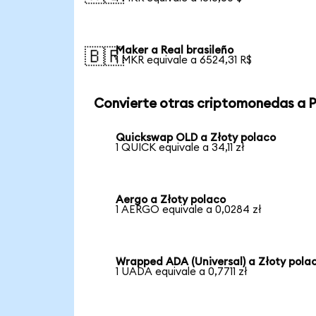
Maker a Real brasileño
🇧🇷
1 MKR equivale a 6524,31 R$
Convierte otras criptomonedas a 
Quickswap OLD a Złoty polaco
1 QUICK equivale a 34,11 zł
Aergo a Złoty polaco
1 AERGO equivale a 0,0284 zł
Wrapped ADA (Universal) a Złoty pola
1 UADA equivale a 0,7711 zł