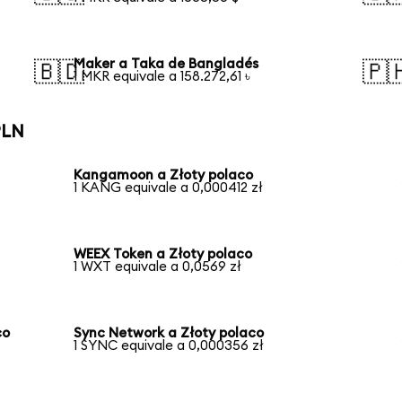
Maker a Taka de Bangladés
🇧🇩
🇵
1 MKR equivale a 158.272,61 ৳
PLN
Kangamoon a Złoty polaco
1 KANG equivale a 0,000412 zł
WEEX Token a Złoty polaco
1 WXT equivale a 0,0569 zł
co
Sync Network a Złoty polaco
1 SYNC equivale a 0,000356 zł