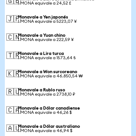
🇬🇧
1 MONA equivale a 24,52 £
Monavale a Yen japonés
🇯🇵
1 MONA equivale a 5223,07 ¥
Monavale a Yuan chino
🇨🇳
1 MONA equivale a 222,59 ¥
Monavale a Lira turca
🇹🇷
1 MONA equivale a 1573,64 ₺
Monavale a Won surcoreano
🇰🇷
1 MONA equivale a 46.850,54 ₩
Monavale a Rublo ruso
🇷🇺
1 MONA equivale a 2738,10 ₽
Monavale a Dólar canadiense
🇨🇦
1 MONA equivale a 46,26 $
Monavale a Dólar australiano
🇦🇺
1 MONA equivale a 46,94 $