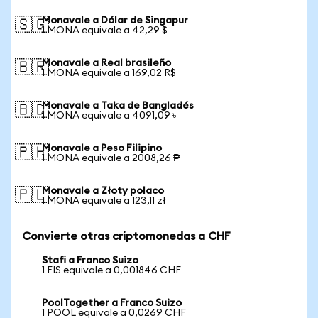
Monavale a Dólar de Singapur
🇸🇬
1 MONA equivale a 42,29 $
Monavale a Real brasileño
🇧🇷
1 MONA equivale a 169,02 R$
Monavale a Taka de Bangladés
🇧🇩
1 MONA equivale a 4091,09 ৳
Monavale a Peso Filipino
🇵🇭
1 MONA equivale a 2008,26 ₱
Monavale a Złoty polaco
🇵🇱
1 MONA equivale a 123,11 zł
Convierte otras criptomonedas a CHF
Stafi a Franco Suizo
1 FIS equivale a 0,001846 CHF
PoolTogether a Franco Suizo
1 POOL equivale a 0,0269 CHF