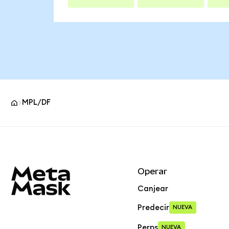
MPL/DF
Pie de página del sitio MetaMask
Operar
Canjear
Predecir
NUEVA
Perps
NUEVA