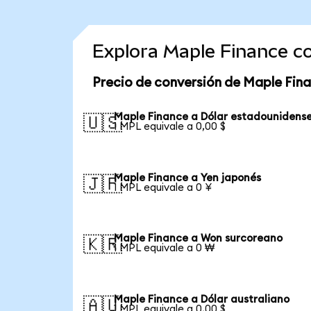
Explora Maple Finance c
Precio de conversión de Maple Fin
Maple Finance a Dólar estadounidens
🇺🇸
1 MPL equivale a 0,00 $
Maple Finance a Yen japonés
🇯🇵
1 MPL equivale a 0 ¥
Maple Finance a Won surcoreano
🇰🇷
1 MPL equivale a 0 ₩
Maple Finance a Dólar australiano
🇦🇺
1 MPL equivale a 0,00 $