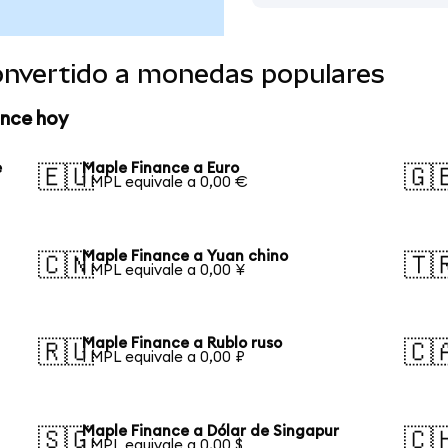
onvertido a monedas populares
ance hoy
e
Maple Finance a Euro
🇪🇺
🇬
1 MPL equivale a 0,00 €
Maple Finance a Yuan chino
🇨🇳
🇹
1 MPL equivale a 0,00 ¥
Maple Finance a Rublo ruso
🇷🇺
🇨
1 MPL equivale a 0,00 ₽
Maple Finance a Dólar de Singapur
🇸🇬
🇨
1 MPL equivale a 0,00 $