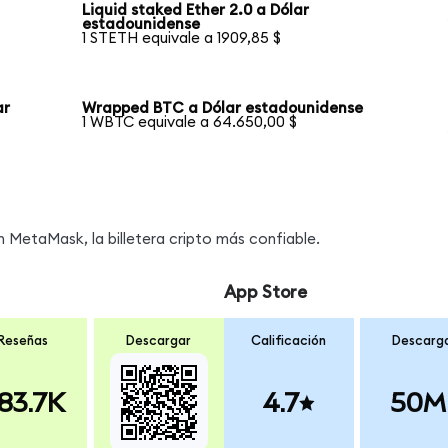
Liquid staked Ether 2.0 a Dólar
estadounidense
1 STETH equivale a 1909,85 $
ar
Wrapped BTC a Dólar estadounidense
1 WBTC equivale a 64.650,00 $
MetaMask, la billetera cripto más confiable.
App Store
Reseñas
Descargar
Calificación
Descarg
83.7K
4.7
50M