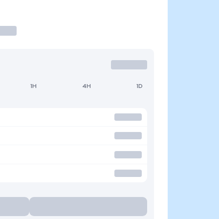
1H
4H
1D