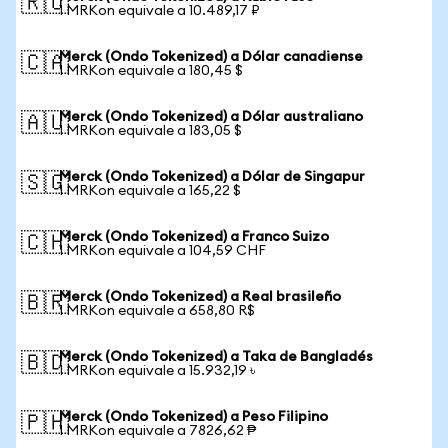
🇷🇺
1 MRKon equivale a 10.489,17 ₽
Merck (Ondo Tokenized) a Dólar canadiense
🇨🇦
1 MRKon equivale a 180,45 $
Merck (Ondo Tokenized) a Dólar australiano
🇦🇺
1 MRKon equivale a 183,05 $
Merck (Ondo Tokenized) a Dólar de Singapur
🇸🇬
1 MRKon equivale a 165,22 $
Merck (Ondo Tokenized) a Franco Suizo
🇨🇭
1 MRKon equivale a 104,59 CHF
Merck (Ondo Tokenized) a Real brasileño
🇧🇷
1 MRKon equivale a 658,80 R$
Merck (Ondo Tokenized) a Taka de Bangladés
🇧🇩
1 MRKon equivale a 15.932,19 ৳
Merck (Ondo Tokenized) a Peso Filipino
🇵🇭
1 MRKon equivale a 7826,62 ₱