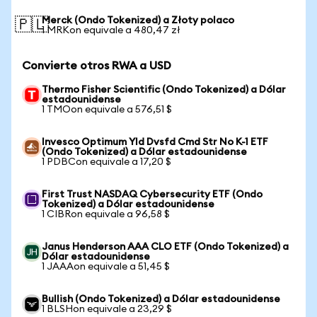
Merck (Ondo Tokenized) a Złoty polaco
🇵🇱
1 MRKon equivale a 480,47 zł
Convierte otros RWA a USD
Thermo Fisher Scientific (Ondo Tokenized) a Dólar
estadounidense
1 TMOon equivale a 576,51 $
Invesco Optimum Yld Dvsfd Cmd Str No K-1 ETF
(Ondo Tokenized) a Dólar estadounidense
1 PDBCon equivale a 17,20 $
First Trust NASDAQ Cybersecurity ETF (Ondo
Tokenized) a Dólar estadounidense
1 CIBRon equivale a 96,58 $
Janus Henderson AAA CLO ETF (Ondo Tokenized) a
Dólar estadounidense
1 JAAAon equivale a 51,45 $
Bullish (Ondo Tokenized) a Dólar estadounidense
1 BLSHon equivale a 23,29 $