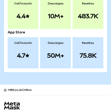
Calificación
Descargas
Reseñas
4.4
10M+
483.7K
App Store
Calificación
Descargas
Reseñas
4.7
50M+
75.8K
MRKon/ACHRon
Pie de página del sitio MetaMask