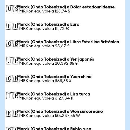
Merck (Ondo Tokenized) a Dólar estadounidense
🇺🇸
1 MRKon equivale a 128,74 $
Merck (Ondo Tokenized) a Euro
🇪🇺
1 MRKon equivale a 111,73 €
Merck (Ondo Tokenized) a Libra Esterlina Británica
🇬🇧
1 MRKon equivale a 95,67 £
Merck (Ondo Tokenized) a Yen japonés
🇯🇵
1 MRKon equivale a 20.392,85 ¥
Merck (Ondo Tokenized) a Yuan chino
🇨🇳
1 MRKon equivale a 868,88 ¥
Merck (Ondo Tokenized) a Lira turca
🇹🇷
1 MRKon equivale a 6127,34 ₺
Merck (Ondo Tokenized) a Won surcoreano
🇰🇷
1 MRKon equivale a 183.237,55 ₩
Merck (Ondo Tokenized) a Rublo ruso