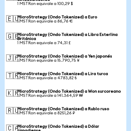
1 MSTRon equivale a 100,29 $
MicroStrategy (Ondo Tokenized) a Euro
🇪🇺
1 MSTRon equivale a 86,76 €
MicroStrategy (Ondo Tokenized) a Libra Esterlina
🇬🇧
Británica
1 MSTRon equivale a 74,31 £
MicroStrategy (Ondo Tokenized) a Yen japonés
🇯🇵
1 MSTRon equivale a 15.790,75 ¥
MicroStrategy (Ondo Tokenized) a Lira turca
🇹🇷
1 MSTRon equivale a 4783,82 ₺
MicroStrategy (Ondo Tokenized) a Won surcoreano
🇰🇷
1 MSTRon equivale a 141.364,59 ₩
MicroStrategy (Ondo Tokenized) a Rublo ruso
🇷🇺
1 MSTRon equivale a 8251,26 ₽
MicroStrategy (Ondo Tokenized) a Dólar
🇨🇦
canadiense