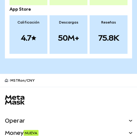
App Store
Calificación
Descargas
Reseñas
4.7
50M+
75.8K
MSTRon/CNY
Pie de página del sitio MetaMask
Operar
Canjear
Money
NUEVA