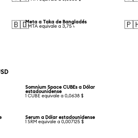
Meta a Taka de Bangladés
🇧🇩
🇵
1 MTA equivale a 3,75 ৳
USD
Somnium Space CUBEs a Dólar
estadounidense
1 CUBE equivale a 0,0638 $
e
Serum a Dólar estadounidense
1 SRM equivale a 0,007125 $