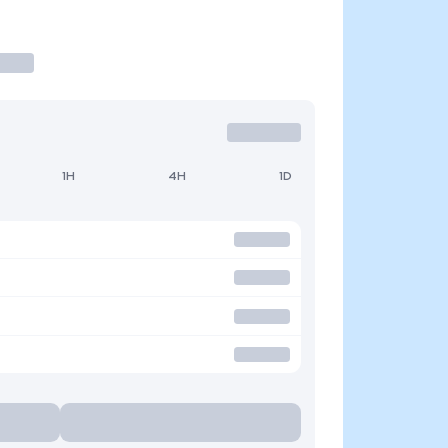
1H
4H
1D