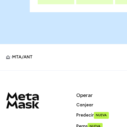
MTA/ANT
Pie de página del sitio MetaMask
Operar
Canjear
Predecir
NUEVA
Perps
NUEVA