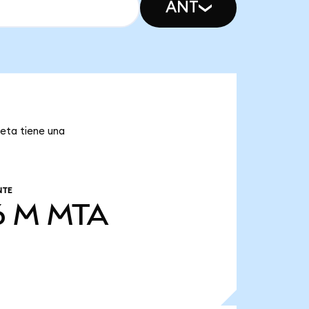
ANT
eta tiene una
NTE
6 M
MTA