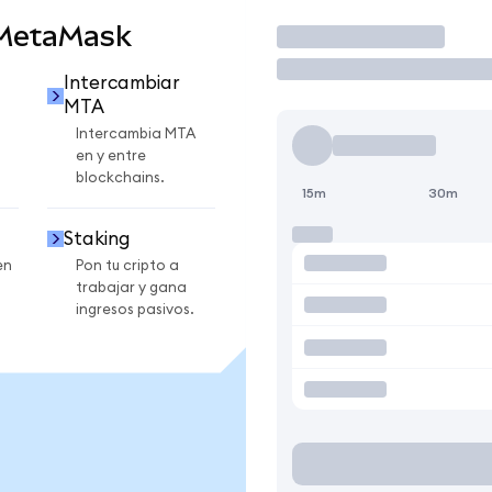
 MetaMask
Operar
Intercambiar
MTA
Intercambia MTA
en y entre
blockchains.
15m
30m
Staking
en
Pon tu cripto a
trabajar y gana
ingresos pasivos.