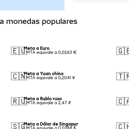
 a monedas populares
Meta a Euro
🇪🇺
🇬
1 MTA equivale a 0,0263 €
Meta a Yuan chino
🇨🇳
🇹
1 MTA equivale a 0,2041 ¥
Meta a Rublo ruso
🇷🇺
🇨
1 MTA equivale a 2,47 ₽
Meta a Dólar de Singapur
🇸🇬
🇨
1 MTA equivale a 0,0388 $