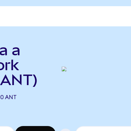
a a
ork
 ANT)
00 ANT