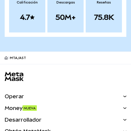
Calificación
Descargas
Reseñas
4.7
50M+
75.8K
MTA/AST
Pie de página del sitio MetaMask
Operar
Canjear
Money
NUEVA
Predecir
NUEVA
Comprar
Desarrollador
Perps
NUEVA
Tarjeta
Ver los documentos