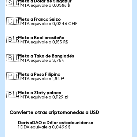
Meta a Dólar de Singapur
🇸🇬
1 MTA equivale a 0,0388 $
Meta a Franco Suizo
🇨🇭
1 MTA equivale a 0,0246 CHF
Meta a Real brasileño
🇧🇷
1 MTA equivale a 0,155 R$
Meta a Taka de Bangladés
🇧🇩
1 MTA equivale a 3,75 ৳
Meta a Peso Filipino
🇵🇭
1 MTA equivale a 1,84 ₱
Meta a Złoty polaco
🇵🇱
1 MTA equivale a 0,1129 zł
Convierte otras criptomonedas a USD
DerivaDAO a Dólar estadounidense
1 DDX equivale a 0,0496 $