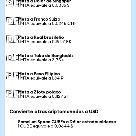
Meta a Dólar de Singapur
🇸🇬
1 MTA equivale a 0,0385 $
Meta a Franco Suizo
🇨🇭
1 MTA equivale a 0,0245 CHF
Meta a Real brasileño
🇧🇷
1 MTA equivale a 0,1547 R$
Meta a Taka de Bangladés
🇧🇩
1 MTA equivale a 3,75 ৳
Meta a Peso Filipino
🇵🇭
1 MTA equivale a 1,84 ₱
Meta a Złoty polaco
🇵🇱
1 MTA equivale a 0,1127 zł
Convierte otras criptomonedas a USD
Somnium Space CUBEs a Dólar estadounidense
1 CUBE equivale a 0,0644 $