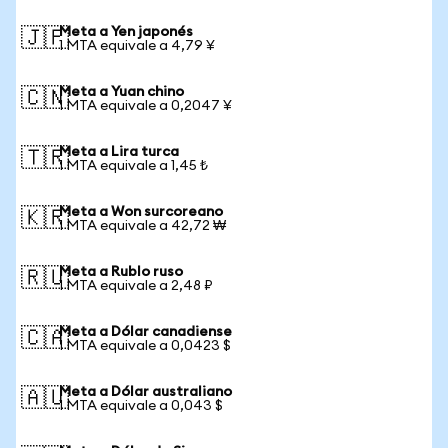
Meta a Yen japonés
🇯🇵
1 MTA equivale a 4,79 ¥
Meta a Yuan chino
🇨🇳
1 MTA equivale a 0,2047 ¥
Meta a Lira turca
🇹🇷
1 MTA equivale a 1,45 ₺
Meta a Won surcoreano
🇰🇷
1 MTA equivale a 42,72 ₩
Meta a Rublo ruso
🇷🇺
1 MTA equivale a 2,48 ₽
Meta a Dólar canadiense
🇨🇦
1 MTA equivale a 0,0423 $
Meta a Dólar australiano
🇦🇺
1 MTA equivale a 0,043 $