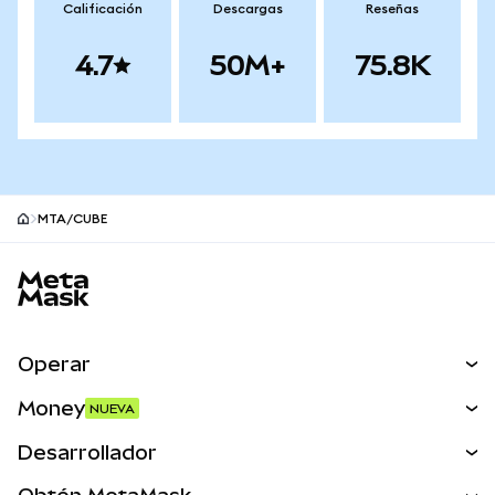
Calificación
Descargas
Reseñas
4.7
50M+
75.8K
MTA/CUBE
Pie de página del sitio MetaMask
Operar
Canjear
Money
NUEVA
Predecir
NUEVA
Comprar
Desarrollador
Perps
NUEVA
Tarjeta
Ver los documentos