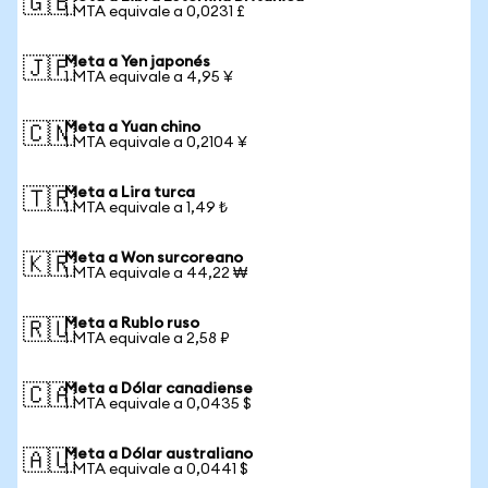
🇬🇧
1 MTA equivale a 0,0231 £
Meta a Yen japonés
🇯🇵
1 MTA equivale a 4,95 ¥
Meta a Yuan chino
🇨🇳
1 MTA equivale a 0,2104 ¥
Meta a Lira turca
🇹🇷
1 MTA equivale a 1,49 ₺
Meta a Won surcoreano
🇰🇷
1 MTA equivale a 44,22 ₩
Meta a Rublo ruso
🇷🇺
1 MTA equivale a 2,58 ₽
Meta a Dólar canadiense
🇨🇦
1 MTA equivale a 0,0435 $
Meta a Dólar australiano
🇦🇺
1 MTA equivale a 0,0441 $