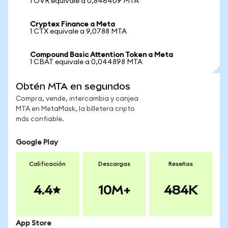
1 OVR equivale a 0,846409 MTA
Cryptex Finance a Meta
1 CTX equivale a 9,0788 MTA
Compound Basic Attention Token a Meta
1 CBAT equivale a 0,044898 MTA
Obtén MTA en segundos
Compra, vende, intercambia y canjea
MTA en MetaMask, la billetera cripto
más confiable.
Google Play
Calificación
Descargas
Reseñas
4.4
10M+
484K
App Store