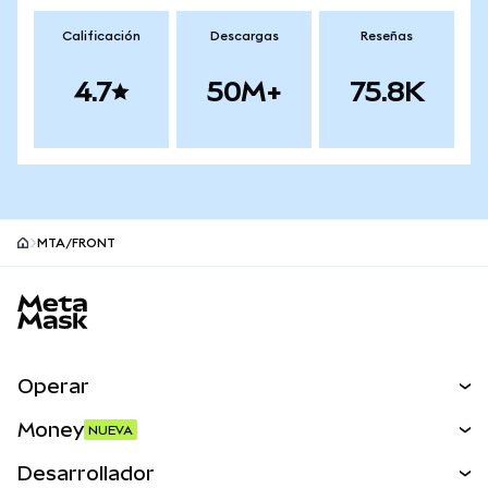
Calificación
Descargas
Reseñas
4.7
50M+
75.8K
MTA/FRONT
Pie de página del sitio MetaMask
Operar
Canjear
Money
NUEVA
Predecir
NUEVA
Comprar
Desarrollador
Perps
NUEVA