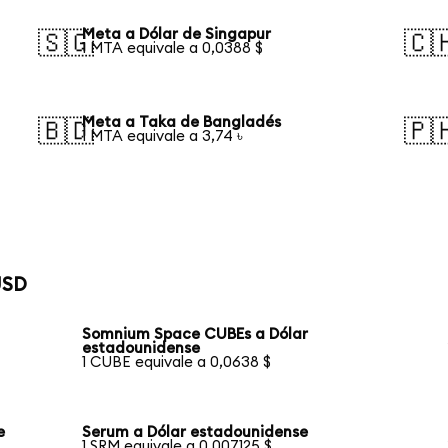
Meta a Dólar de Singapur
🇸🇬
🇨
1 MTA equivale a 0,0388 $
Meta a Taka de Bangladés
🇧🇩
🇵
1 MTA equivale a 3,74 ৳
USD
Somnium Space CUBEs a Dólar
estadounidense
1 CUBE equivale a 0,0638 $
e
Serum a Dólar estadounidense
1 SRM equivale a 0,007125 $