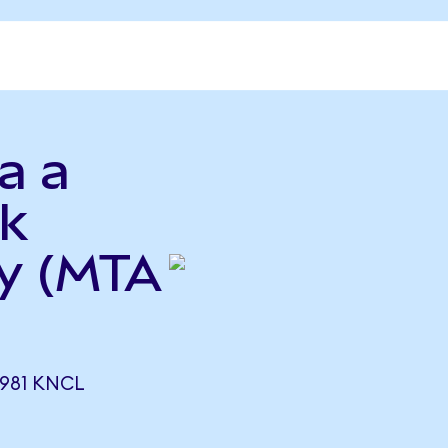
a a
k
cy (MTA
8981 KNCL