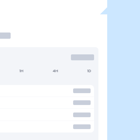
1H
4H
1D