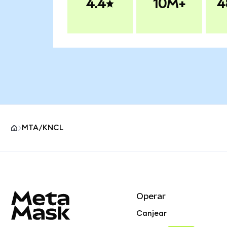
4.4
10M+
4
MTA/KNCL
Pie de página del sitio MetaMask
Operar
Canjear