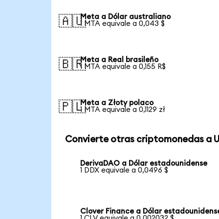
Meta a Dólar australiano
🇦🇺
1 MTA equivale a 0,043 $
Meta a Real brasileño
🇧🇷
1 MTA equivale a 0,155 R$
Meta a Złoty polaco
🇵🇱
1 MTA equivale a 0,1129 zł
Convierte otras criptomonedas a 
DerivaDAO a Dólar estadounidense
1 DDX equivale a 0,0496 $
Clover Finance a Dólar estadounidens
1 CLV equivale a 0,002032 $