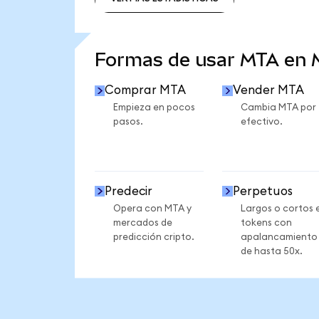
VER MÁS ESTADÍSTICAS
Formas de usar MTA en
Comprar MTA
Vender MTA
Empieza en pocos
Cambia MTA por
pasos.
efectivo.
Predecir
Perpetuos
Opera con MTA y
Largos o cortos 
mercados de
tokens con
predicción cripto.
apalancamiento
de hasta 50x.