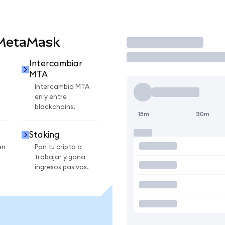
 MetaMask
Operar
Intercambiar
MTA
Intercambia MTA
en y entre
blockchains.
15m
30m
Staking
en
Pon tu cripto a
trabajar y gana
ingresos pasivos.