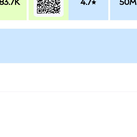
83.7K
4.7
50M