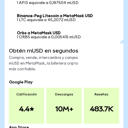
1 API3 equivale a 0,187504 mUSD
Binance-Peg Litecoin a MetaMask USD
1 LTC equivale a 45,2072 mUSD
Orbs a MetaMask USD
1 ORBS equivale a 0,005415 mUSD
Obtén mUSD en segundos
Compra, vende, intercambia y canjea
mUSD en MetaMask, la billetera cripto
más confiable.
Google Play
Calificación
Descargas
Reseñas
4.4
10M+
483.7K
App Store