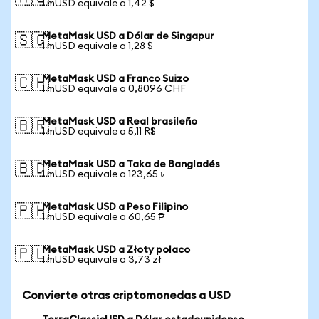
1 mUSD equivale a 1,42 $
MetaMask USD a Dólar de Singapur
🇸🇬
1 mUSD equivale a 1,28 $
MetaMask USD a Franco Suizo
🇨🇭
1 mUSD equivale a 0,8096 CHF
MetaMask USD a Real brasileño
🇧🇷
1 mUSD equivale a 5,11 R$
MetaMask USD a Taka de Bangladés
🇧🇩
1 mUSD equivale a 123,65 ৳
MetaMask USD a Peso Filipino
🇵🇭
1 mUSD equivale a 60,65 ₱
MetaMask USD a Złoty polaco
🇵🇱
1 mUSD equivale a 3,73 zł
Convierte otras criptomonedas a USD