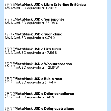
MetaMask USD a Libra Esterlina Británica
🇬🇧
1 mUSD equivale a 0,742 £
MetaMask USD a Yen japonés
🇯🇵
1 mUSD equivale a 158,08 ¥
MetaMask USD a Yuan chino
🇨🇳
1 mUSD equivale a 6,74 ¥
MetaMask USD a Lira turca
🇹🇷
1 mUSD equivale a 47,56 ₺
MetaMask USD a Won surcoreano
🇰🇷
1 mUSD equivale a 1421,18 ₩
MetaMask USD a Rublo ruso
🇷🇺
1 mUSD equivale a 81,44 ₽
MetaMask USD a Dólar canadiense
🇨🇦
1 mUSD equivale a 1,40 $
MetaMask USD a Dólar australiano
🇦🇺