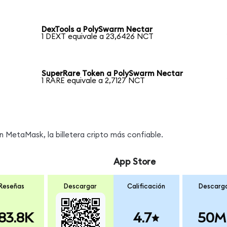
DexTools a PolySwarm Nectar
1 DEXT equivale a 23,6426 NCT
SuperRare Token a PolySwarm Nectar
1 RARE equivale a 2,7127 NCT
MetaMask, la billetera cripto más confiable.
App Store
Reseñas
Descargar
Calificación
Descarg
83.8K
4.7
50M