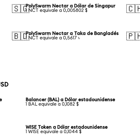
PolySwarm Nectar a Dólar de Singapur
🇸🇬
🇨
1 NCT equivale a 0,005802 $
PolySwarm Nectar a Taka de Bangladés
🇧🇩
🇵
1 NCT equivale a 0,5617 ৳
USD
e
Balancer (BAL) a Dólar estadounidense
1 BAL equivale a 0,1082 $
WISE Token a Dólar estadounidense
1 WISE equivale a 0,1044 $