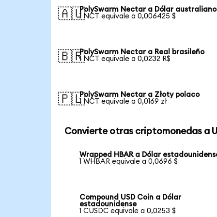
PolySwarm Nectar a Dólar australiano
🇦🇺
1 NCT equivale a 0,006425 $
PolySwarm Nectar a Real brasileño
🇧🇷
1 NCT equivale a 0,0232 R$
PolySwarm Nectar a Złoty polaco
🇵🇱
1 NCT equivale a 0,0169 zł
Convierte otras criptomonedas a 
Wrapped HBAR a Dólar estadounidens
1 WHBAR equivale a 0,0696 $
Compound USD Coin a Dólar
estadounidense
1 CUSDC equivale a 0,0253 $