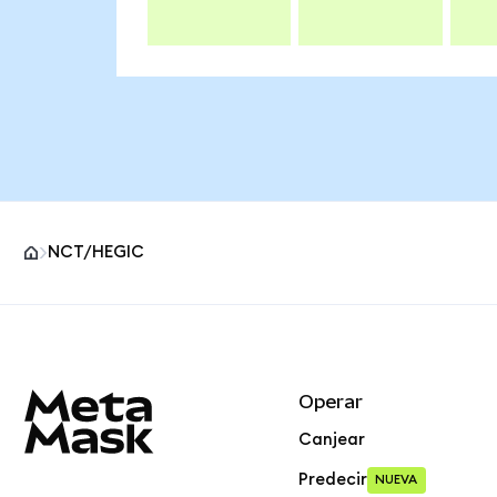
NCT/HEGIC
Pie de página del sitio MetaMask
Operar
Canjear
Predecir
NUEVA