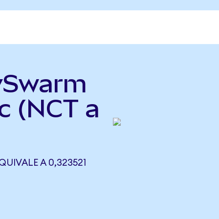
lySwarm
c (NCT a
UIVALE A 0,323521