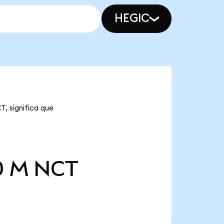
HEGIC
, significa que
0 M
NCT