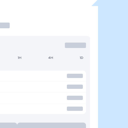
1H
4H
1D