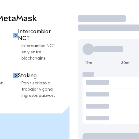
 MetaMask
Operar
Intercambiar
NCT
Intercambia NCT
en y entre
blockchains.
15m
30m
Staking
en
Pon tu cripto a
trabajar y gana
ingresos pasivos.