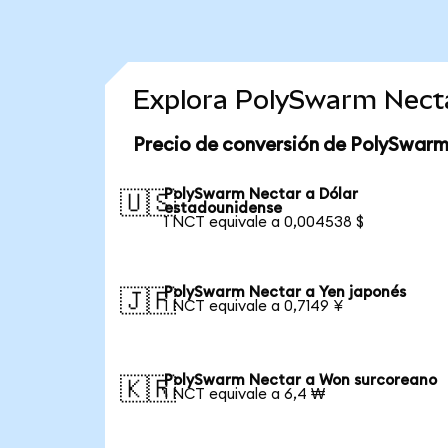
Explora PolySwarm Nect
Precio de conversión de PolySwar
PolySwarm Nectar a Dólar
🇺🇸
estadounidense
1 NCT equivale a 0,004538 $
PolySwarm Nectar a Yen japonés
🇯🇵
1 NCT equivale a 0,7149 ¥
PolySwarm Nectar a Won surcoreano
🇰🇷
1 NCT equivale a 6,4 ₩