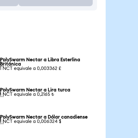
PolySwarm Nectar a Libra Esterlina

Británica
1 NCT equivale a 0,003362 £
PolySwarm Nectar a Lira turca

1 NCT equivale a 0,2165 ₺
PolySwarm Nectar a Dólar canadiense

1 NCT equivale a 0,006324 $