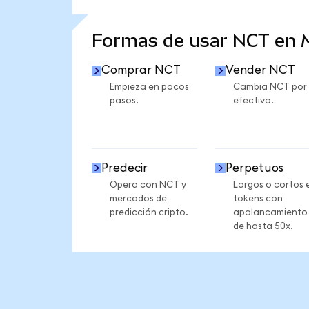
VER MÁS ESTADÍSTICAS
Formas de usar NCT en
Comprar NCT
Vender NCT
Empieza en pocos
Cambia NCT por
pasos.
efectivo.
Predecir
Perpetuos
Opera con NCT y
Largos o cortos 
mercados de
tokens con
predicción cripto.
apalancamiento
de hasta 50x.