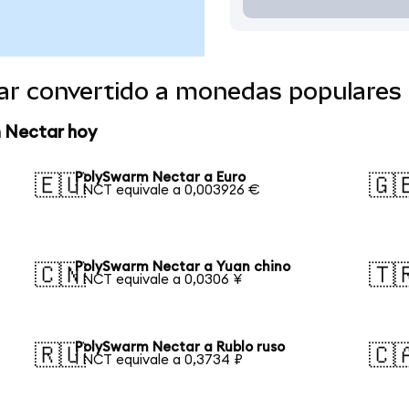
ar convertido a monedas populares
m Nectar hoy
PolySwarm Nectar a Euro
🇪🇺
🇬
1 NCT equivale a 0,003926 €
PolySwarm Nectar a Yuan chino
🇨🇳
🇹
1 NCT equivale a 0,0306 ¥
PolySwarm Nectar a Rublo ruso
🇷🇺
🇨
1 NCT equivale a 0,3734 ₽