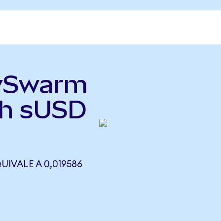
lySwarm
th sUSD
IVALE A 0,019586