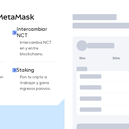
 MetaMask
Operar
Intercambiar
NCT
Intercambia NCT
en y entre
blockchains.
15m
30m
Staking
en
Pon tu cripto a
trabajar y gana
ingresos pasivos.