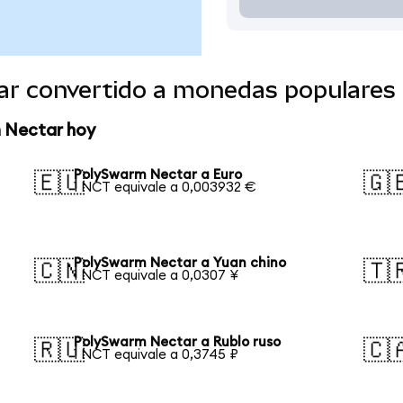
ar convertido a monedas populares
m Nectar hoy
PolySwarm Nectar a Euro
🇪🇺
🇬
1 NCT equivale a 0,003932 €
PolySwarm Nectar a Yuan chino
🇨🇳
🇹
1 NCT equivale a 0,0307 ¥
PolySwarm Nectar a Rublo ruso
🇷🇺
🇨
1 NCT equivale a 0,3745 ₽