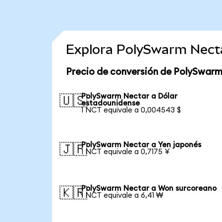
Explora PolySwarm Nect
Precio de conversión de PolySwar
PolySwarm Nectar a Dólar
🇺🇸
estadounidense
1 NCT equivale a 0,004543 $
PolySwarm Nectar a Yen japonés
🇯🇵
1 NCT equivale a 0,7175 ¥
PolySwarm Nectar a Won surcoreano
🇰🇷
1 NCT equivale a 6,41 ₩