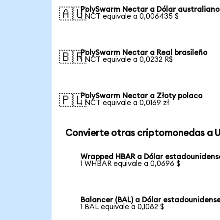
PolySwarm Nectar a Dólar australiano
🇦🇺
1 NCT equivale a 0,006435 $
PolySwarm Nectar a Real brasileño
🇧🇷
1 NCT equivale a 0,0232 R$
PolySwarm Nectar a Złoty polaco
🇵🇱
1 NCT equivale a 0,0169 zł
Convierte otras criptomonedas a 
Wrapped HBAR a Dólar estadounidens
1 WHBAR equivale a 0,0696 $
Balancer (BAL) a Dólar estadounidens
1 BAL equivale a 0,1082 $