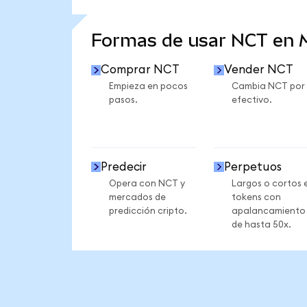
VER MÁS ESTADÍSTICAS
Formas de usar NCT en
Comprar NCT
Vender NCT
Empieza en pocos
Cambia NCT por
pasos.
efectivo.
Predecir
Perpetuos
Opera con NCT y
Largos o cortos 
mercados de
tokens con
predicción cripto.
apalancamiento
de hasta 50x.