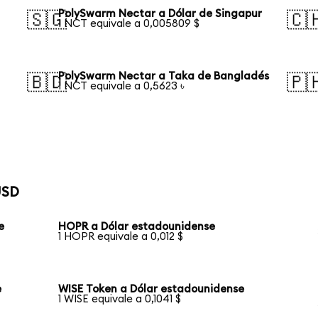
PolySwarm Nectar a Dólar de Singapur
🇸🇬
🇨
1 NCT equivale a 0,005809 $
PolySwarm Nectar a Taka de Bangladés
🇧🇩
🇵
1 NCT equivale a 0,5623 ৳
USD
e
HOPR a Dólar estadounidense
1 HOPR equivale a 0,012 $
e
WISE Token a Dólar estadounidense
1 WISE equivale a 0,1041 $