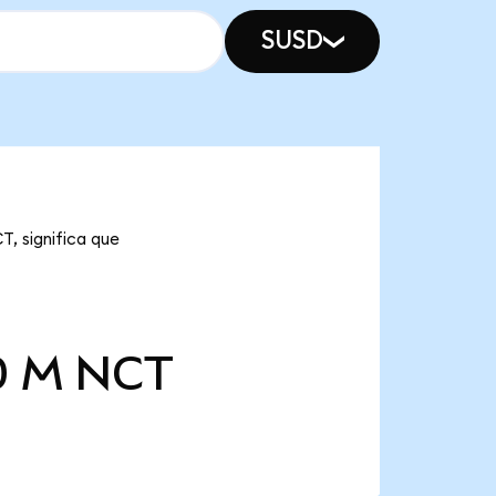
SUSD
, significa que
0 M
NCT