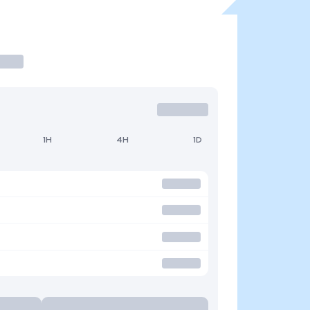
1H
4H
1D