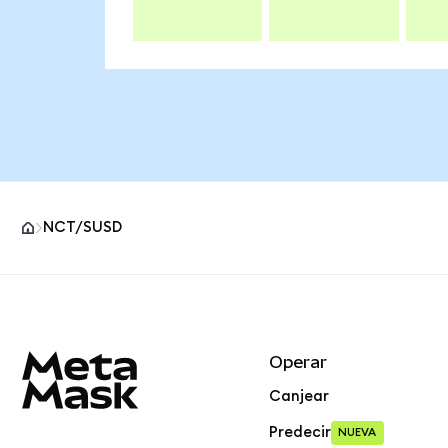
NCT/SUSD
Pie de página del sitio MetaMask
Operar
Canjear
Predecir
NUEVA