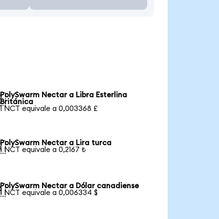
PolySwarm Nectar a Libra Esterlina

Británica
1 NCT equivale a 0,003368 £
PolySwarm Nectar a Lira turca

1 NCT equivale a 0,2167 ₺
PolySwarm Nectar a Dólar canadiense

1 NCT equivale a 0,006334 $