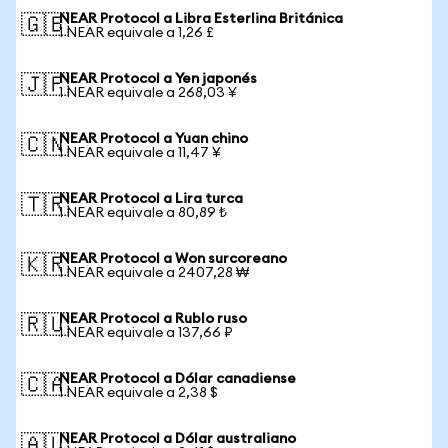
NEAR Protocol a Libra Esterlina Británica
🇬🇧
1 NEAR equivale a 1,26 £
NEAR Protocol a Yen japonés
🇯🇵
1 NEAR equivale a 268,03 ¥
NEAR Protocol a Yuan chino
🇨🇳
1 NEAR equivale a 11,47 ¥
NEAR Protocol a Lira turca
🇹🇷
1 NEAR equivale a 80,89 ₺
NEAR Protocol a Won surcoreano
🇰🇷
1 NEAR equivale a 2407,28 ₩
NEAR Protocol a Rublo ruso
🇷🇺
1 NEAR equivale a 137,66 ₽
NEAR Protocol a Dólar canadiense
🇨🇦
1 NEAR equivale a 2,38 $
NEAR Protocol a Dólar australiano
🇦🇺