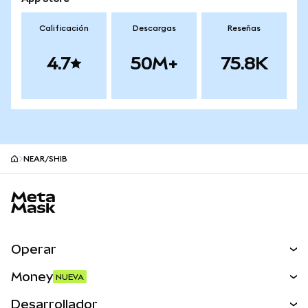
Calificación
Descargas
Reseñas
4.7
50M+
75.8K
NEAR/SHIB
Pie de página del sitio MetaMask
Operar
Canjear
Money
NUEVA
Predecir
NUEVA
Comprar
Desarrollador