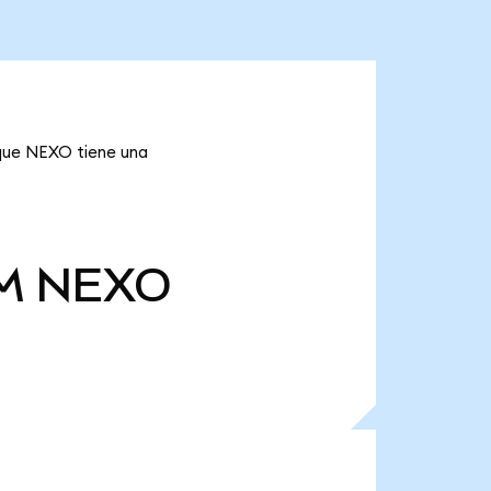
 que NEXO tiene una
M
NEXO