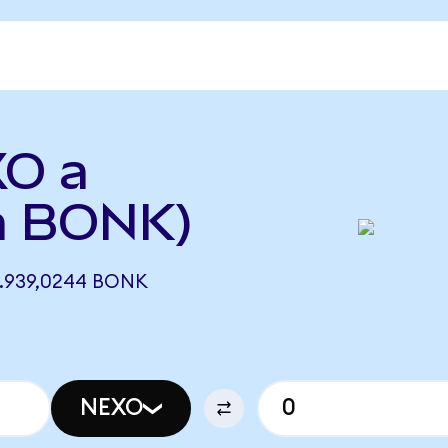
XO a
a BONK)
.939,0244 BONK
NEXO