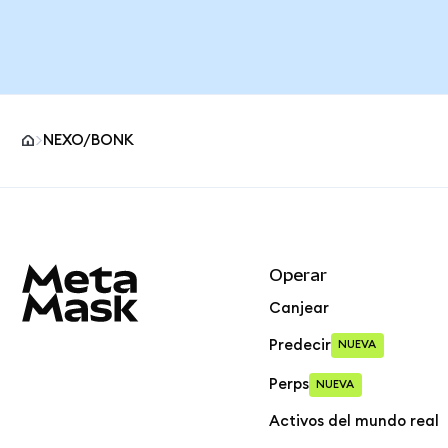
NEXO/BONK
Pie de página del sitio MetaMask
Operar
Canjear
Predecir
NUEVA
Perps
NUEVA
Activos del mundo real