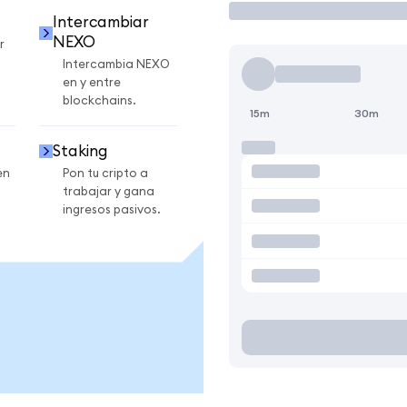
Intercambiar
NEXO
r
Intercambia NEXO
en y entre
blockchains.
15m
30m
Staking
en
Pon tu cripto a
trabajar y gana
ingresos pasivos.