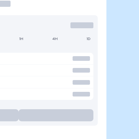
1H
4H
1D