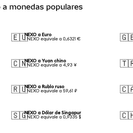
o a monedas populares
NEXO a Euro
🇪🇺
🇬
1 NEXO equivale a 0,6321 €
NEXO a Yuan chino
🇨🇳
🇹
1 NEXO equivale a 4,93 ¥
NEXO a Rublo ruso
🇷🇺
🇨
1 NEXO equivale a 59,61 ₽
NEXO a Dólar de Singapur
🇸🇬
🇨
1 NEXO equivale a 0,9335 $