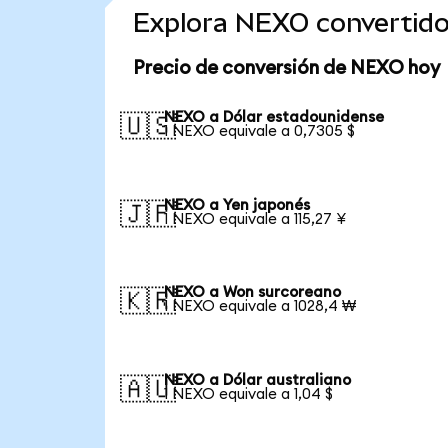
Explora NEXO convertid
Precio de conversión de NEXO hoy
NEXO a Dólar estadounidense
🇺🇸
1 NEXO equivale a 0,7305 $
NEXO a Yen japonés
🇯🇵
1 NEXO equivale a 115,27 ¥
NEXO a Won surcoreano
🇰🇷
1 NEXO equivale a 1028,4 ₩
NEXO a Dólar australiano
🇦🇺
1 NEXO equivale a 1,04 $