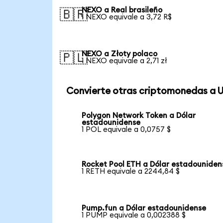
NEXO a Real brasileño
🇧🇷
1 NEXO equivale a 3,72 R$
NEXO a Złoty polaco
🇵🇱
1 NEXO equivale a 2,71 zł
Convierte otras criptomonedas a 
Polygon Network Token a Dólar
estadounidense
1 POL equivale a 0,0757 $
Rocket Pool ETH a Dólar estadouniden
1 RETH equivale a 2244,84 $
Pump.fun a Dólar estadounidense
1 PUMP equivale a 0,002388 $