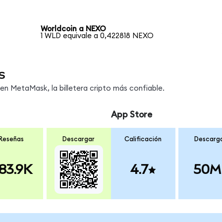
Worldcoin a NEXO
1 WLD equivale a 0,422818 NEXO
s
n MetaMask, la billetera cripto más confiable.
App Store
Reseñas
Descargar
Calificación
Descarg
83.9K
4.7
50M