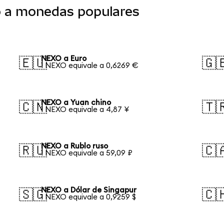
o a monedas populares
NEXO a Euro
🇪🇺
🇬
1 NEXO equivale a 0,6269 €
NEXO a Yuan chino
🇨🇳
🇹
1 NEXO equivale a 4,87 ¥
NEXO a Rublo ruso
🇷🇺
🇨
1 NEXO equivale a 59,09 ₽
NEXO a Dólar de Singapur
🇸🇬
🇨
1 NEXO equivale a 0,9259 $