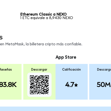
Ethereum Classic a NEXO
1 ETC equivale a 8,9430 NEXO
s
n MetaMask, la billetera cripto más confiable.
App Store
Reseñas
Descargar
Calificación
Descarg
83.8K
4.7
50M