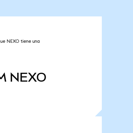
 que NEXO tiene una
M
NEXO