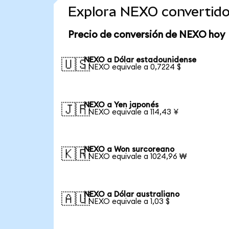
Explora NEXO convertid
Precio de conversión de NEXO hoy
NEXO a Dólar estadounidense
🇺🇸
1 NEXO equivale a 0,7224 $
NEXO a Yen japonés
🇯🇵
1 NEXO equivale a 114,43 ¥
NEXO a Won surcoreano
🇰🇷
1 NEXO equivale a 1024,96 ₩
NEXO a Dólar australiano
🇦🇺
1 NEXO equivale a 1,03 $