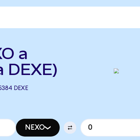
XO a
a DEXE)
5384 DEXE
NEXO