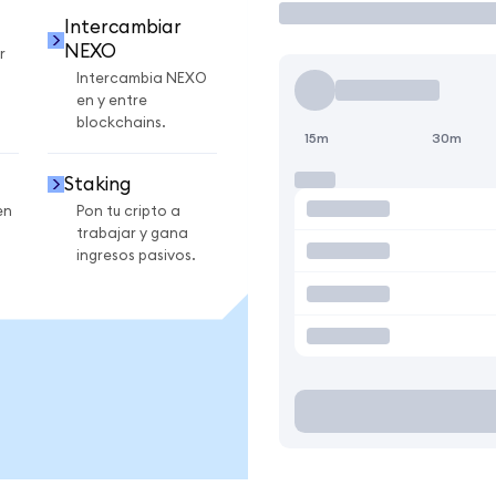
Intercambiar
NEXO
r
Intercambia NEXO
en y entre
blockchains.
15m
30m
Staking
en
Pon tu cripto a
trabajar y gana
ingresos pasivos.