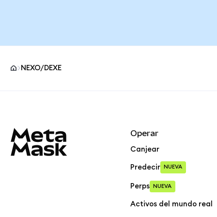
NEXO/DEXE
Pie de página del sitio MetaMask
Operar
Canjear
Predecir
NUEVA
Perps
NUEVA
Activos del mundo real