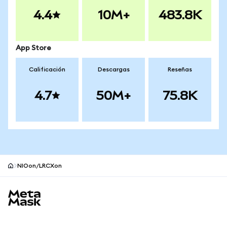
4.4
10M+
483.8K
App Store
Calificación
Descargas
Reseñas
4.7
50M+
75.8K
NIOon/LRCXon
Pie de página del sitio MetaMask