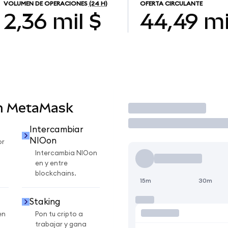
VOLUMEN DE OPERACIONES
(24 H)
OFERTA CIRCULANTE
2,36 mil $
44,49 mi
en MetaMask
Operar
Intercambiar
NIOon
or
Intercambia NIOon
en y entre
blockchains.
15m
30m
Staking
en
Pon tu cripto a
trabajar y gana