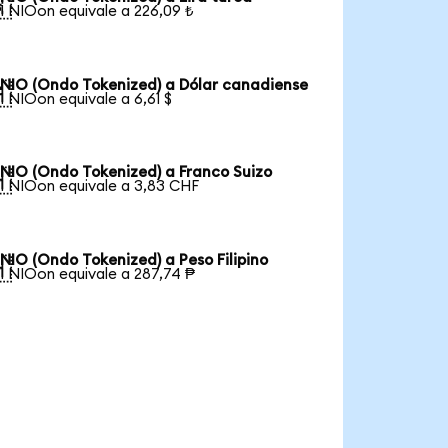

1 NIOon equivale a 226,09 ₺
NIO (Ondo Tokenized) a Dólar canadiense

1 NIOon equivale a 6,61 $
NIO (Ondo Tokenized) a Franco Suizo

1 NIOon equivale a 3,83 CHF
NIO (Ondo Tokenized) a Peso Filipino

1 NIOon equivale a 287,74 ₱