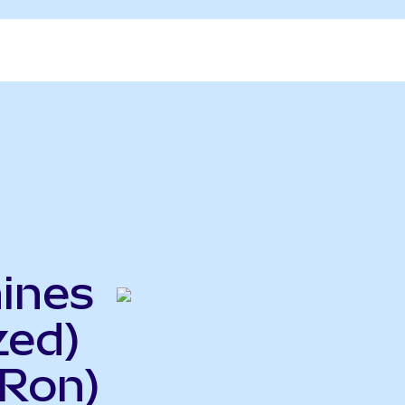
hines
zed)
Ron)