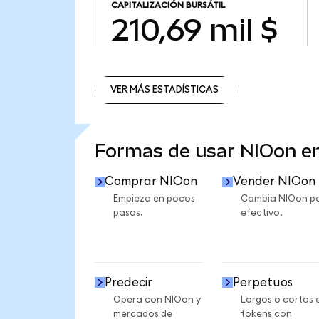
CAPITALIZACIÓN BURSÁTIL
210,69 mil $
VER MÁS ESTADÍSTICAS
VER MÁS ESTADÍSTICAS
Formas de usar NIOon 
Comprar NIOon
Vender NIOon
Empieza en pocos
Cambia NIOon p
pasos.
efectivo.
Predecir
Perpetuos
Opera con NIOon y
Largos o cortos 
mercados de
tokens con