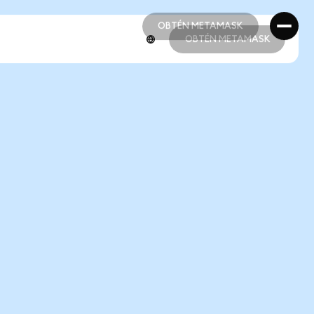
OBTÉN METAMASK
OBTÉN METAMASK
OBTÉN METAMASK
OBTÉN METAMASK