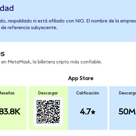
idad
o, respaldado ni está afiliado con NIO. El nombre de la empres
o de referencia subyacente.
os
n MetaMask, la billetera cripto más confiable.
App Store
Reseñas
Descargar
Calificación
Descarg
83.8K
4.7
50M