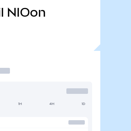
l
NIOon
1H
4H
1D