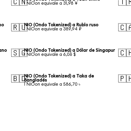
🇨🇳
🇹
1 NIOon equivale a 31,98 ¥
no
NIO (Ondo Tokenized) a Rublo ruso
🇷🇺
🇨
1 NIOon equivale a 389,94 ₽
iano
NIO (Ondo Tokenized) a Dólar de Singapur
🇸🇬
🇨
1 NIOon equivale a 6,06 $
NIO (Ondo Tokenized) a Taka de
🇧🇩
🇵
Bangladés
1 NIOon equivale a 586,70 ৳