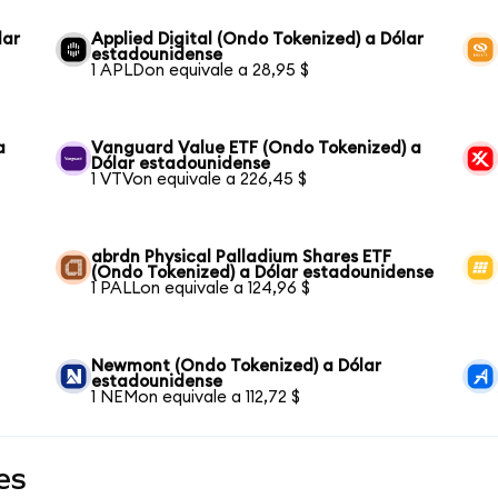
lar
Applied Digital (Ondo Tokenized) a Dólar
estadounidense
1 APLDon equivale a 28,95 $
a
Vanguard Value ETF (Ondo Tokenized) a
Dólar estadounidense
1 VTVon equivale a 226,45 $
abrdn Physical Palladium Shares ETF
(Ondo Tokenized) a Dólar estadounidense
1 PALLon equivale a 124,96 $
Newmont (Ondo Tokenized) a Dólar
estadounidense
1 NEMon equivale a 112,72 $
es