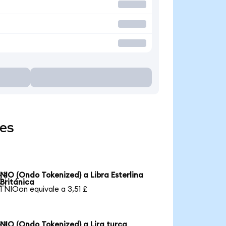
res
NIO (Ondo Tokenized) a Libra Esterlina

Británica
1 NIOon equivale a 3,51 £
NIO (Ondo Tokenized) a Lira turca