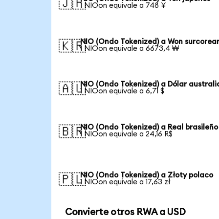
🇯🇵
1 NIOon equivale a 748 ¥
NIO (Ondo Tokenized) a Won surcorea
🇰🇷
1 NIOon equivale a 6673,4 ₩
NIO (Ondo Tokenized) a Dólar austral
🇦🇺
1 NIOon equivale a 6,71 $
NIO (Ondo Tokenized) a Real brasileño
🇧🇷
1 NIOon equivale a 24,16 R$
NIO (Ondo Tokenized) a Złoty polaco
🇵🇱
1 NIOon equivale a 17,63 zł
Convierte otros RWA a USD