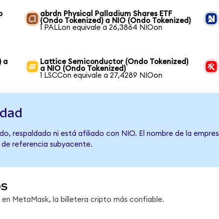
o
abrdn Physical Palladium Shares ETF
(Ondo Tokenized) a NIO (Ondo Tokenized)
1 PALLon equivale a 26,3864 NIOon
) a
Lattice Semiconductor (Ondo Tokenized)
a NIO (Ondo Tokenized)
1 LSCCon equivale a 27,4289 NIOon
idad
o, respaldado ni está afiliado con NIO. El nombre de la empres
o de referencia subyacente.
os
n MetaMask, la billetera cripto más confiable.