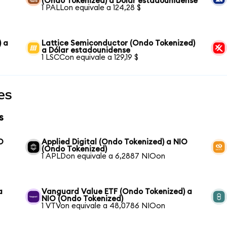
(Ondo Tokenized) a Dólar estadounidense
1 PALLon equivale a 124,28 $
) a
Lattice Semiconductor (Ondo Tokenized)
a Dólar estadounidense
1 LSCCon equivale a 129,19 $
es
s
O
Applied Digital (Ondo Tokenized) a NIO
(Ondo Tokenized)
1 APLDon equivale a 6,2887 NIOon
a
Vanguard Value ETF (Ondo Tokenized) a
NIO (Ondo Tokenized)
1 VTVon equivale a 48,0786 NIOon