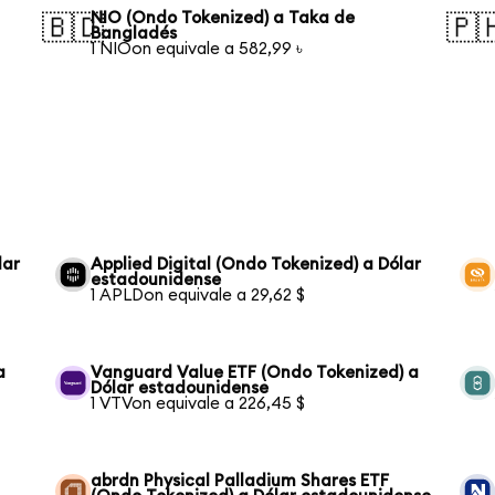
NIO (Ondo Tokenized) a Taka de
🇧🇩
🇵
Bangladés
1 NIOon equivale a 582,99 ৳
lar
Applied Digital (Ondo Tokenized) a Dólar
estadounidense
1 APLDon equivale a 29,62 $
a
Vanguard Value ETF (Ondo Tokenized) a
Dólar estadounidense
1 VTVon equivale a 226,45 $
abrdn Physical Palladium Shares ETF