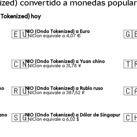
ized) convertido a monedas popula
 Tokenized) hoy
NIO (Ondo Tokenized) a Euro
🇪🇺
🇬
1 NIOon equivale a 4,07 €
NIO (Ondo Tokenized) a Yuan chino
🇨🇳
🇹
1 NIOon equivale a 31,78 ¥
no
NIO (Ondo Tokenized) a Rublo ruso
🇷🇺
🇨
1 NIOon equivale a 387,52 ₽
iano
NIO (Ondo Tokenized) a Dólar de Singapur
🇸🇬
🇨
1 NIOon equivale a 6,02 $