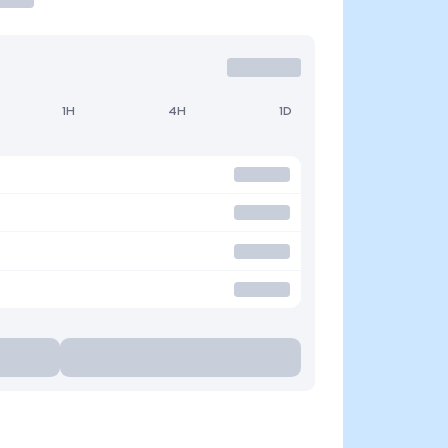
1H
4H
1D