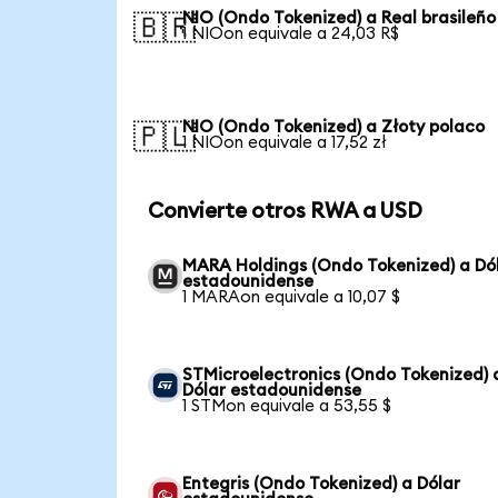
NIO (Ondo Tokenized) a Real brasileño
🇧🇷
1 NIOon equivale a 24,03 R$
NIO (Ondo Tokenized) a Złoty polaco
🇵🇱
1 NIOon equivale a 17,52 zł
Convierte otros RWA a USD
MARA Holdings (Ondo Tokenized) a Dó
estadounidense
1 MARAon equivale a 10,07 $
STMicroelectronics (Ondo Tokenized) 
Dólar estadounidense
1 STMon equivale a 53,55 $
Entegris (Ondo Tokenized) a Dólar