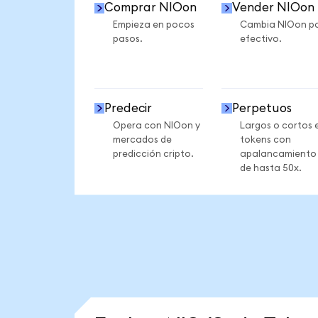
Comprar NIOon
Vender NIOon
Empieza en pocos
Cambia NIOon p
pasos.
efectivo.
Predecir
Perpetuos
Opera con NIOon y
Largos o cortos 
mercados de
tokens con
predicción cripto.
apalancamiento
de hasta 50x.