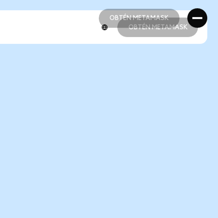
OBTÉN METAMASK
OBTÉN METAMASK
OBTÉN METAMASK
OBTÉN METAMASK