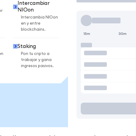
Intercambiar
NIOon
or
Intercambia NIOon
en y entre
blockchains.
15m
30m
Staking
en
Pon tu cripto a
trabajar y gana
ingresos pasivos.