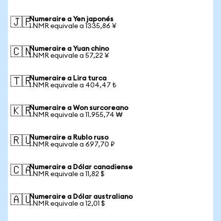
Numeraire a Yen japonés
🇯🇵
1 NMR equivale a 1335,86 ¥
Numeraire a Yuan chino
🇨🇳
1 NMR equivale a 57,22 ¥
Numeraire a Lira turca
🇹🇷
1 NMR equivale a 404,47 ₺
Numeraire a Won surcoreano
🇰🇷
1 NMR equivale a 11.955,74 ₩
Numeraire a Rublo ruso
🇷🇺
1 NMR equivale a 697,70 ₽
Numeraire a Dólar canadiense
🇨🇦
1 NMR equivale a 11,82 $
Numeraire a Dólar australiano
🇦🇺
1 NMR equivale a 12,01 $