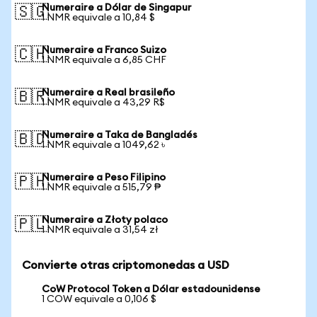
Numeraire a Dólar de Singapur
🇸🇬
1 NMR equivale a 10,84 $
Numeraire a Franco Suizo
🇨🇭
1 NMR equivale a 6,85 CHF
Numeraire a Real brasileño
🇧🇷
1 NMR equivale a 43,29 R$
Numeraire a Taka de Bangladés
🇧🇩
1 NMR equivale a 1049,62 ৳
Numeraire a Peso Filipino
🇵🇭
1 NMR equivale a 515,79 ₱
Numeraire a Złoty polaco
🇵🇱
1 NMR equivale a 31,54 zł
Convierte otras criptomonedas a USD
CoW Protocol Token a Dólar estadounidense
1 COW equivale a 0,106 $