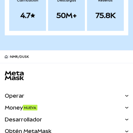
Calificación
Descargas
Reseñas
4.7
50M+
75.8K
NMR/DUSK
Pie de página del sitio MetaMask
Operar
Canjear
Money
NUEVA
Predecir
NUEVA
Comprar
Desarrollador
Perps
NUEVA
Tarjeta
Ver los documentos
Obtén MetaMask