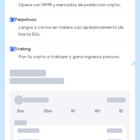
Opera con NMR y mercados de predicción cripto.
Perpetuos
Largos o cortos en tokens con apalancamiento de
hasta 50x.
Staking
Pon tu cripto a trabajar y gana ingresos pasivos.
Operar
15m
30m
1H
4H
1D