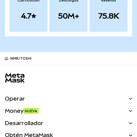
Calificación
Descargas
Reseñas
4.7
50M+
75.8K
NMR/TOSHI
Pie de página del sitio MetaMask
Operar
Canjear
Money
NUEVA
Predecir
NUEVA
Comprar
Desarrollador
Perps
NUEVA
Tarjeta
Ver los documentos
Obtén MetaMask