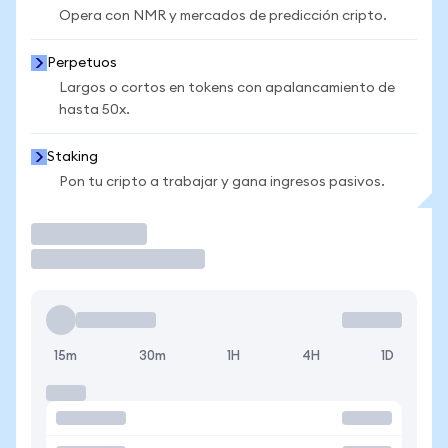
Opera con NMR y mercados de predicción cripto.
Perpetuos
Largos o cortos en tokens con apalancamiento de
hasta 50x.
Staking
Pon tu cripto a trabajar y gana ingresos pasivos.
Operar
15m
30m
1H
4H
1D