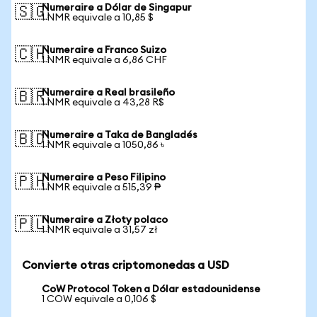
Numeraire a Dólar de Singapur
🇸🇬
1 NMR equivale a 10,85 $
Numeraire a Franco Suizo
🇨🇭
1 NMR equivale a 6,86 CHF
Numeraire a Real brasileño
🇧🇷
1 NMR equivale a 43,28 R$
Numeraire a Taka de Bangladés
🇧🇩
1 NMR equivale a 1050,86 ৳
Numeraire a Peso Filipino
🇵🇭
1 NMR equivale a 515,39 ₱
Numeraire a Złoty polaco
🇵🇱
1 NMR equivale a 31,57 zł
Convierte otras criptomonedas a USD
CoW Protocol Token a Dólar estadounidense
1 COW equivale a 0,106 $