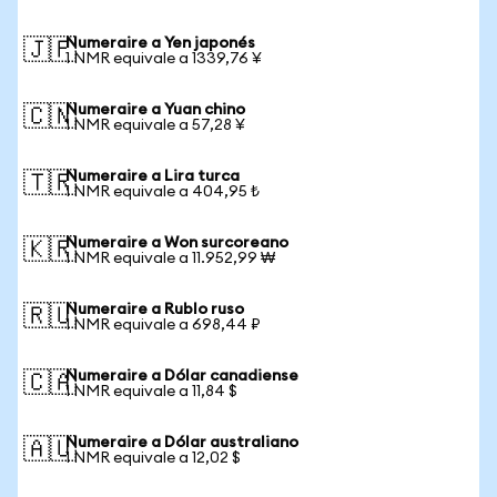
Numeraire a Yen japonés
🇯🇵
1 NMR equivale a 1339,76 ¥
Numeraire a Yuan chino
🇨🇳
1 NMR equivale a 57,28 ¥
Numeraire a Lira turca
🇹🇷
1 NMR equivale a 404,95 ₺
Numeraire a Won surcoreano
🇰🇷
1 NMR equivale a 11.952,99 ₩
Numeraire a Rublo ruso
🇷🇺
1 NMR equivale a 698,44 ₽
Numeraire a Dólar canadiense
🇨🇦
1 NMR equivale a 11,84 $
Numeraire a Dólar australiano
🇦🇺
1 NMR equivale a 12,02 $