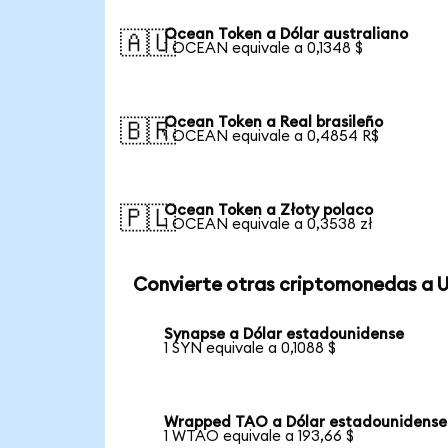
Ocean Token a Dólar australiano
🇦🇺
1 OCEAN equivale a 0,1348 $
Ocean Token a Real brasileño
🇧🇷
1 OCEAN equivale a 0,4854 R$
Ocean Token a Złoty polaco
🇵🇱
1 OCEAN equivale a 0,3538 zł
Convierte otras criptomonedas a 
Synapse a Dólar estadounidense
1 SYN equivale a 0,1088 $
Wrapped TAO a Dólar estadounidense
1 WTAO equivale a 193,66 $