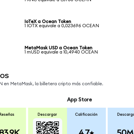
IoTeX a Ocean Token
1 IOTX equivale a 0,023696 OCEAN
MetaMask USD a Ocean Token
1 mUSD equivale a 10,4940 OCEAN
os
en MetaMask, la billetera cripto más confiable.
App Store
Reseñas
Descargar
Calificación
Descarg
83.9K
4.7
50M