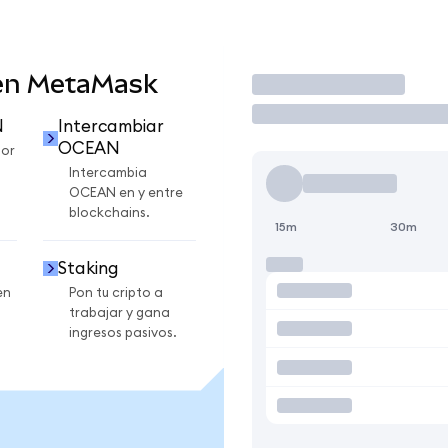
en MetaMask
Operar
N
Intercambiar
OCEAN
or
Intercambia
OCEAN en y entre
blockchains.
15m
30m
Staking
en
Pon tu cripto a
trabajar y gana
ingresos pasivos.