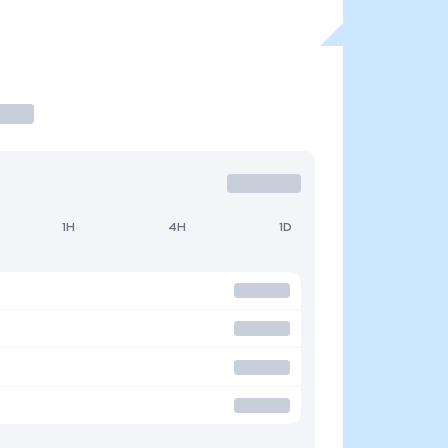
1H
4H
1D