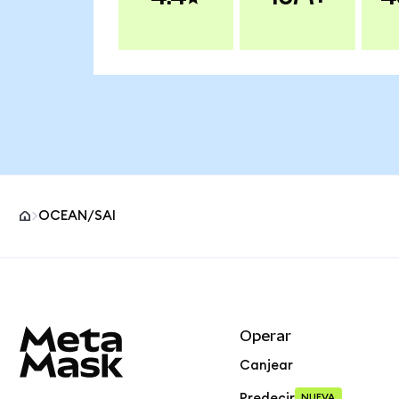
OCEAN/SAI
Pie de página del sitio MetaMask
Operar
Canjear
Predecir
NUEVA