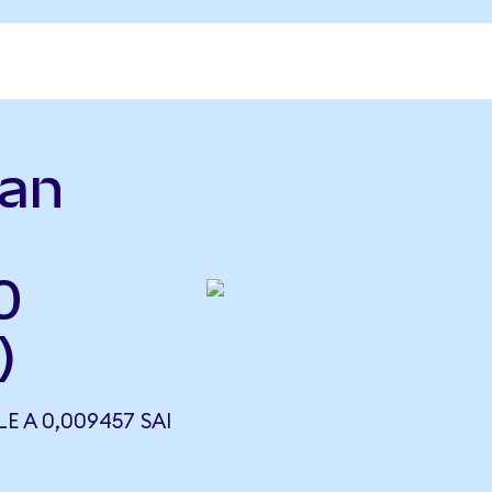
ean
0
)
 A 0,009457 SAI