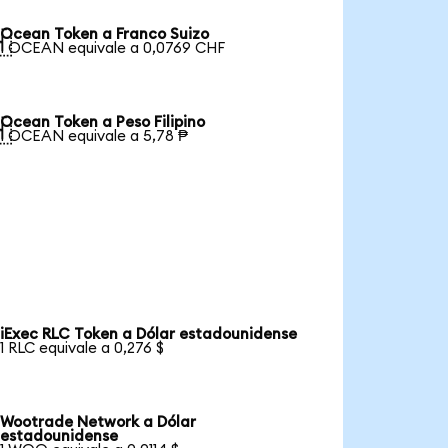
Ocean Token a Franco Suizo

1 OCEAN equivale a 0,0769 CHF
Ocean Token a Peso Filipino

1 OCEAN equivale a 5,78 ₱
iExec RLC Token a Dólar estadounidense
1 RLC equivale a 0,276 $
Wootrade Network a Dólar
estadounidense