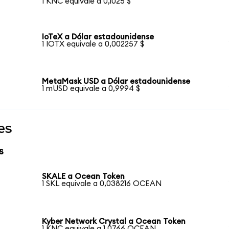
1 KNC equivale a 0,1025 $
IoTeX a Dólar estadounidense
1 IOTX equivale a 0,002257 $
MetaMask USD a Dólar estadounidense
1 mUSD equivale a 0,9994 $
es
s
SKALE a Ocean Token
1 SKL equivale a 0,038216 OCEAN
Kyber Network Crystal a Ocean Token
1 KNC equivale a 1,0766 OCEAN