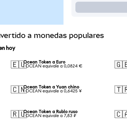
vertido a monedas populares
en hoy
Ocean Token a Euro
🇪🇺
🇬
1 OCEAN equivale a 0,0824 €
Ocean Token a Yuan chino
🇨🇳
🇹
1 OCEAN equivale a 0,6425 ¥
Ocean Token a Rublo ruso
🇷🇺
🇨
1 OCEAN equivale a 7,83 ₽