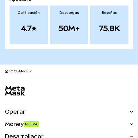
Calificación
Descargas
Reseñas
4.7
50M+
75.8K
OCEAN/SLP
Pie de página del sitio MetaMask
Operar
Canjear
Money
NUEVA
Predecir
NUEVA
Comprar
Desarrollador