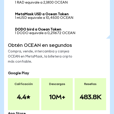
1 RAD equivale a 2,1800 OCEAN
MetaMask USD a Ocean Token
1 mUSD equivale a 10,4500 OCEAN
DODO bird a Ocean Token
1 DODO equivale a 0,211672 OCEAN
Obtén OCEAN en segundos
Compra, vende, intercambia y canjea
OCEAN en MetaMask, la billetera cripto
más confiable.
Google Play
Calificación
Descargas
Reseñas
4.4
10M+
483.8K
App Store