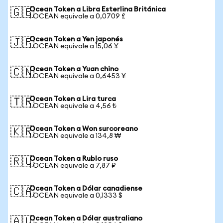
Ocean Token a Libra Esterlina Británica
🇬🇧
1 OCEAN equivale a 0,0709 £
Ocean Token a Yen japonés
🇯🇵
1 OCEAN equivale a 15,06 ¥
Ocean Token a Yuan chino
🇨🇳
1 OCEAN equivale a 0,6453 ¥
Ocean Token a Lira turca
🇹🇷
1 OCEAN equivale a 4,56 ₺
Ocean Token a Won surcoreano
🇰🇷
1 OCEAN equivale a 134,8 ₩
Ocean Token a Rublo ruso
🇷🇺
1 OCEAN equivale a 7,87 ₽
Ocean Token a Dólar canadiense
🇨🇦
1 OCEAN equivale a 0,1333 $
Ocean Token a Dólar australiano
🇦🇺