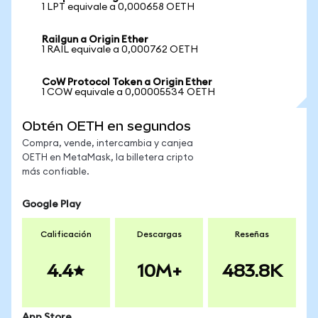
1 LPT equivale a 0,000658 OETH
Railgun a Origin Ether
1 RAIL equivale a 0,000762 OETH
CoW Protocol Token a Origin Ether
1 COW equivale a 0,00005534 OETH
Obtén OETH en segundos
Compra, vende, intercambia y canjea
OETH en MetaMask, la billetera cripto
más confiable.
Google Play
Calificación
Descargas
Reseñas
4.4
10M+
483.8K
App Store