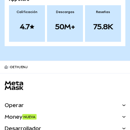
Calificación
Descargas
Reseñas
4.7
50M+
75.8K
OETH/ENJ
Pie de página del sitio MetaMask
Operar
Canjear
Money
NUEVA
Predecir
NUEVA
Comprar
Desarrollador