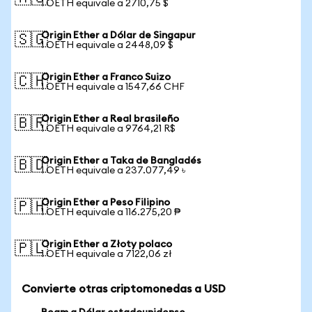
1 OETH equivale a 2710,75 $
Origin Ether a Dólar de Singapur
🇸🇬
1 OETH equivale a 2448,09 $
Origin Ether a Franco Suizo
🇨🇭
1 OETH equivale a 1547,66 CHF
Origin Ether a Real brasileño
🇧🇷
1 OETH equivale a 9764,21 R$
Origin Ether a Taka de Bangladés
🇧🇩
1 OETH equivale a 237.077,49 ৳
Origin Ether a Peso Filipino
🇵🇭
1 OETH equivale a 116.275,20 ₱
Origin Ether a Złoty polaco
🇵🇱
1 OETH equivale a 7122,06 zł
Convierte otras criptomonedas a USD