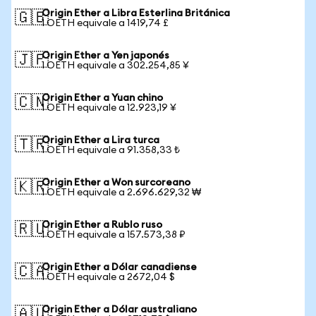
Origin Ether a Libra Esterlina Británica
🇬🇧
1 OETH equivale a 1419,74 £
Origin Ether a Yen japonés
🇯🇵
1 OETH equivale a 302.254,85 ¥
Origin Ether a Yuan chino
🇨🇳
1 OETH equivale a 12.923,19 ¥
Origin Ether a Lira turca
🇹🇷
1 OETH equivale a 91.358,33 ₺
Origin Ether a Won surcoreano
🇰🇷
1 OETH equivale a 2.696.629,32 ₩
Origin Ether a Rublo ruso
🇷🇺
1 OETH equivale a 157.573,38 ₽
Origin Ether a Dólar canadiense
🇨🇦
1 OETH equivale a 2672,04 $
Origin Ether a Dólar australiano
🇦🇺