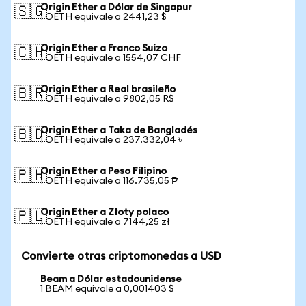
Origin Ether a Dólar de Singapur
🇸🇬
1 OETH equivale a 2441,23 $
Origin Ether a Franco Suizo
🇨🇭
1 OETH equivale a 1554,07 CHF
Origin Ether a Real brasileño
🇧🇷
1 OETH equivale a 9802,05 R$
Origin Ether a Taka de Bangladés
🇧🇩
1 OETH equivale a 237.332,04 ৳
Origin Ether a Peso Filipino
🇵🇭
1 OETH equivale a 116.735,05 ₱
Origin Ether a Złoty polaco
🇵🇱
1 OETH equivale a 7144,25 zł
Convierte otras criptomonedas a USD
Beam a Dólar estadounidense
1 BEAM equivale a 0,001403 $