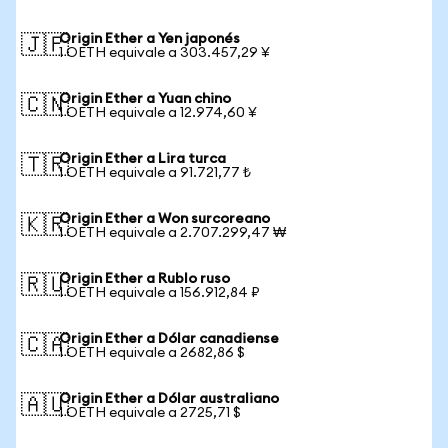
Origin Ether a Yen japonés
🇯🇵
1 OETH equivale a 303.457,29 ¥
Origin Ether a Yuan chino
🇨🇳
1 OETH equivale a 12.974,60 ¥
Origin Ether a Lira turca
🇹🇷
1 OETH equivale a 91.721,77 ₺
Origin Ether a Won surcoreano
🇰🇷
1 OETH equivale a 2.707.299,47 ₩
Origin Ether a Rublo ruso
🇷🇺
1 OETH equivale a 156.912,84 ₽
Origin Ether a Dólar canadiense
🇨🇦
1 OETH equivale a 2682,86 $
Origin Ether a Dólar australiano
🇦🇺
1 OETH equivale a 2725,71 $