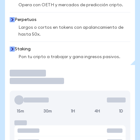
Opera con OETH y mercados de predicción cripto.
Perpetuos
Largos o cortos en tokens con apalancamiento de
hasta 50x.
Staking
Pon tu cripto a trabajar y gana ingresos pasivos.
Operar
15m
30m
1H
4H
1D