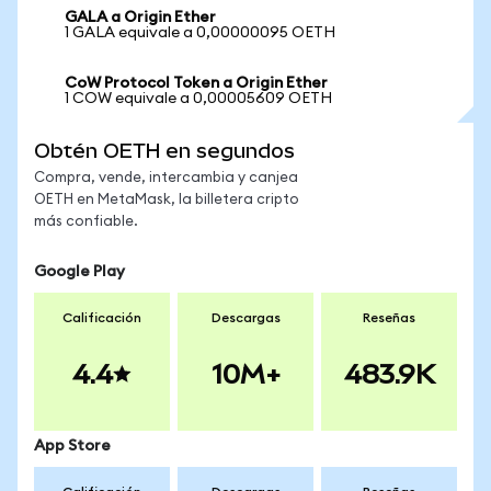
GALA a Origin Ether
1 GALA equivale a 0,00000095 OETH
CoW Protocol Token a Origin Ether
1 COW equivale a 0,00005609 OETH
Obtén OETH en segundos
Compra, vende, intercambia y canjea
OETH en MetaMask, la billetera cripto
más confiable.
Google Play
Calificación
Descargas
Reseñas
4.4
10M+
483.9K
App Store