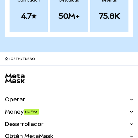
Calificación
Descargas
Reseñas
4.7
50M+
75.8K
OETH/TURBO
Pie de página del sitio MetaMask
Operar
Canjear
Money
NUEVA
Predecir
NUEVA
Comprar
Desarrollador
Perps
NUEVA
Tarjeta
Ver los documentos
Obtén MetaMask