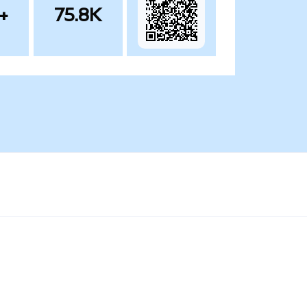
+
75.8K