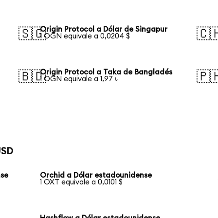
Origin Protocol a Dólar de Singapur
🇸🇬
🇨
1 OGN equivale a 0,0204 $
Origin Protocol a Taka de Bangladés
🇧🇩
🇵
1 OGN equivale a 1,97 ৳
USD
nse
Orchid a Dólar estadounidense
1 OXT equivale a 0,0101 $