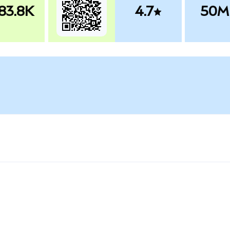
83.8K
4.7
50M