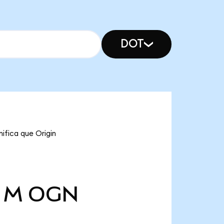
DOT
ifica que Origin
 M
OGN