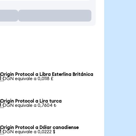
Origin Protocol a Libra Esterlina Británica

1 OGN equivale a 0,0118 £
Origin Protocol a Lira turca

1 OGN equivale a 0,7604 ₺
Origin Protocol a Dólar canadiense

1 OGN equivale a 0,0222 $