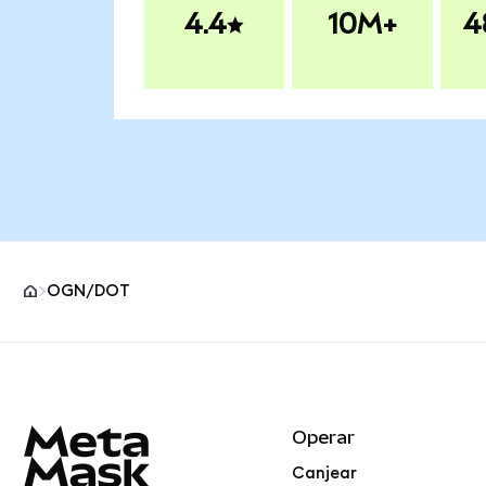
4.4
10M+
4
OGN/DOT
Pie de página del sitio MetaMask
Operar
Canjear