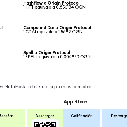
Hashflow a Origin Protocol
1 HFT equivale a 0,856134 OGN
ol
Compound Dai a Origin Protocol
1 CDAI equivale a 1,5699 OGN
Spell a Origin Protocol
1 SPELL equivale a 0,004920 OGN
 MetaMask, la billetera cripto más confiable.
App Store
Reseñas
Descargar
Calificación
Descarg