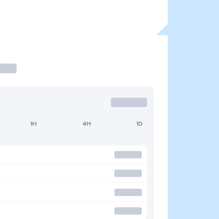
1H
4H
1D