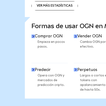
VER MÁS ESTADÍSTICAS
VER MÁS ESTADÍSTICAS
Formas de usar OGN en
Comprar OGN
Vender OGN
Empieza en pocos
Cambia OGN por
pasos.
efectivo.
Predecir
Perpetuos
Opera con OGN y
Largos o cortos 
mercados de
tokens con
predicción cripto.
apalancamiento
de hasta 50x.