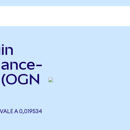
in
nance-
 (OGN
ALE A 0,019534