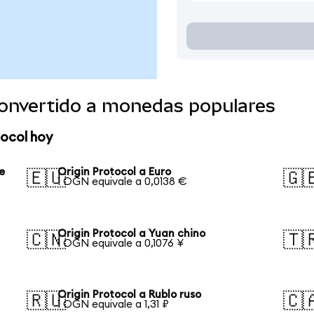
convertido a monedas populares
tocol hoy
e
Origin Protocol a Euro
🇪🇺
🇬
1 OGN equivale a 0,0138 €
Origin Protocol a Yuan chino
🇨🇳
🇹
1 OGN equivale a 0,1076 ¥
Origin Protocol a Rublo ruso
🇷🇺
🇨
1 OGN equivale a 1,31 ₽