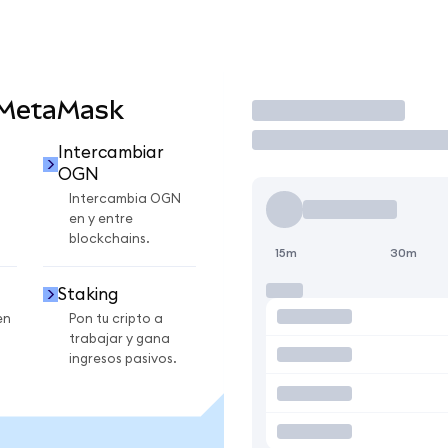
 MetaMask
Operar
Intercambiar
OGN
Intercambia OGN
en y entre
blockchains.
15m
30m
Staking
en
Pon tu cripto a
trabajar y gana
ingresos pasivos.