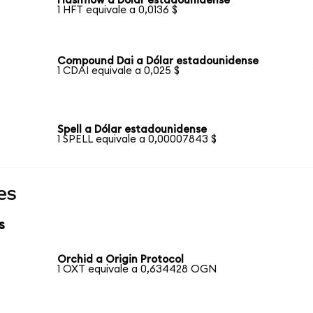
Hashflow a Dólar estadounidense
1 HFT equivale a 0,0136 $
Compound Dai a Dólar estadounidense
1 CDAI equivale a 0,025 $
Spell a Dólar estadounidense
1 SPELL equivale a 0,00007843 $
es
s
Orchid a Origin Protocol
1 OXT equivale a 0,634428 OGN