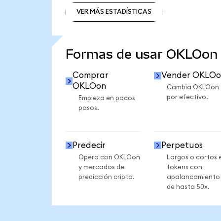
VER MÁS ESTADÍSTICAS
VER MÁS ESTADÍSTICAS
Formas de usar OKLOon
Comprar
Vender OKLOo
OKLOon
Cambia OKLOon
por efectivo.
Empieza en pocos
pasos.
Predecir
Perpetuos
Opera con OKLOon
Largos o cortos 
y mercados de
tokens con
predicción cripto.
apalancamiento
de hasta 50x.