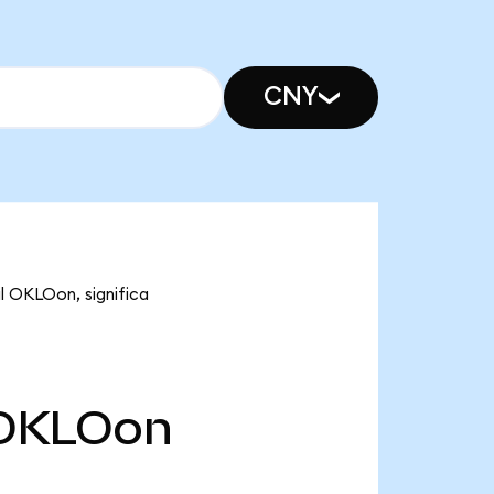
CNY
l OKLOon, significa
OKLOon