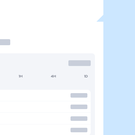
1H
4H
1D