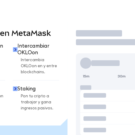
 en MetaMask
Operar
n
Intercambiar
OKLOon
Intercambia
OKLOon en y entre
blockchains.
15m
30m
Staking
en
Pon tu cripto a
trabajar y gana
ingresos pasivos.