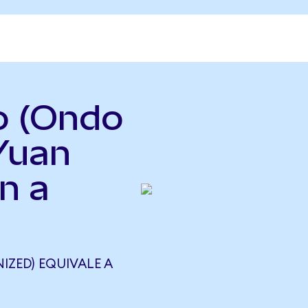
o (Ondo
Yuan
n a
ZED) EQUIVALE A