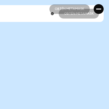
OBTÉN METAMASK
OBTÉN METAMASK
OBTÉN METAMASK
OBTÉN METAMASK