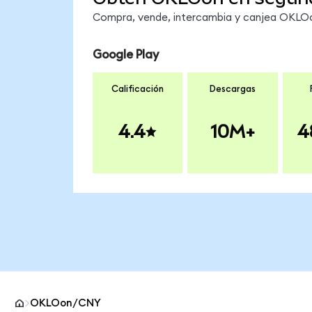
Compra, vende, intercambia y canjea OKLOon
Google Play
Calificación
Descargas
4.4
10M+
4
OKLOon/CNY