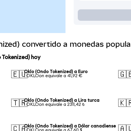
nized) convertido a monedas popula
 Tokenized) hoy
Oklo (Ondo Tokenized) a Euro
🇪🇺
🇬
1 OKLOon equivale a 41,92 €
Oklo (Ondo Tokenized) a Lira turca
🇹🇷
🇰
1 OKLOon equivale a 2311,42 ₺
Oklo (Ondo Tokenized) a Dólar canadiense
🇨🇦
🇦
1 OKLOon equivale a 67,60 $