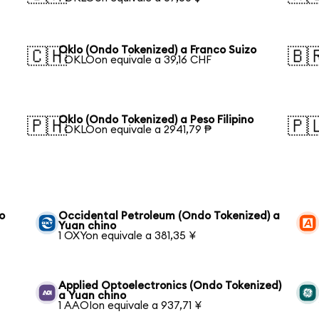
Oklo (Ondo Tokenized) a Franco Suizo
🇨🇭
🇧
1 OKLOon equivale a 39,16 CHF
Oklo (Ondo Tokenized) a Peso Filipino
🇵🇭
🇵
1 OKLOon equivale a 2941,79 ₱
o
Occidental Petroleum (Ondo Tokenized) a
Yuan chino
1 OXYon equivale a 381,35 ¥
Applied Optoelectronics (Ondo Tokenized)
a Yuan chino
1 AAOIon equivale a 937,71 ¥