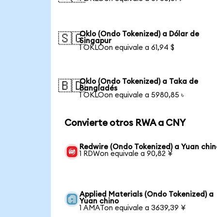
Oklo (Ondo Tokenized) a Dólar de
🇸🇬
Singapur
1 OKLOon equivale a 61,94 $
Oklo (Ondo Tokenized) a Taka de
🇧🇩
Bangladés
1 OKLOon equivale a 5980,85 ৳
Convierte otros RWA a CNY
Redwire (Ondo Tokenized) a Yuan chin
1 RDWon equivale a 90,82 ¥
Applied Materials (Ondo Tokenized) a
Yuan chino
1 AMATon equivale a 3639,39 ¥