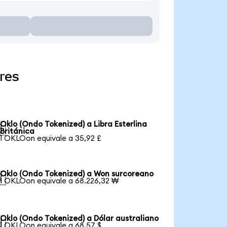
res
Oklo (Ondo Tokenized) a Libra Esterlina

Británica
1 OKLOon equivale a 35,92 £
Oklo (Ondo Tokenized) a Won surcoreano

1 OKLOon equivale a 68.226,32 ₩
Oklo (Ondo Tokenized) a Dólar australiano

1 OKLOon equivale a 68,57 $