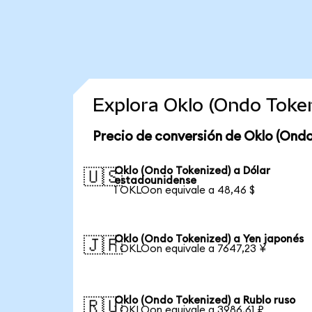
Explora Oklo (Ondo Toke
Precio de conversión de Oklo (Ondo
Oklo (Ondo Tokenized) a Dólar
🇺🇸
estadounidense
1 OKLOon equivale a 48,46 $
Oklo (Ondo Tokenized) a Yen japonés
🇯🇵
1 OKLOon equivale a 7647,23 ¥
Oklo (Ondo Tokenized) a Rublo ruso
🇷🇺
1 OKLOon equivale a 3986,61 ₽