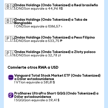
Ondas Holdings (Ondo Tokenized) a Real brasileño
🇧🇷
1 ONDSon equivale a 44,96 R$
Ondas Holdings (Ondo Tokenized) a Taka de
🇧🇩
Bangladés
1 ONDSon equivale a 1086,57 ৳
Ondas Holdings (Ondo Tokenized) a Peso Filipino
🇵🇭
1 ONDSon equivale a 533,75 ₱
Ondas Holdings (Ondo Tokenized) a Złoty polaco
🇵🇱
1 ONDSon equivale a 32,78 zł
Convierte otros RWA a USD
Vanguard Total Stock Market ETF (Ondo Tokenized)
a Dólar estadounidense
1 VTIon equivale a 381,81 $
ProShares UltraPro Short QQQ (Ondo Tokenized) a
Dólar estadounidense
1 SQQQon equivale a 39,41 $