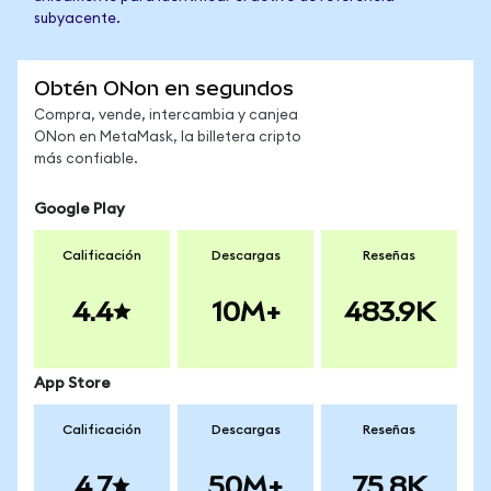
subyacente.
Obtén ONon en segundos
Compra, vende, intercambia y canjea
ONon en MetaMask, la billetera cripto
más confiable.
Google Play
Calificación
Descargas
Reseñas
4.4
10M+
483.9K
App Store
Calificación
Descargas
Reseñas
4.7
50M+
75.8K