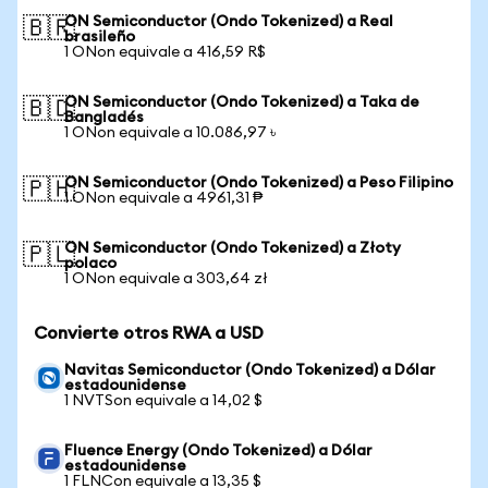
ON Semiconductor (Ondo Tokenized) a Real
🇧🇷
brasileño
1 ONon equivale a 416,59 R$
ON Semiconductor (Ondo Tokenized) a Taka de
🇧🇩
Bangladés
1 ONon equivale a 10.086,97 ৳
ON Semiconductor (Ondo Tokenized) a Peso Filipino
🇵🇭
1 ONon equivale a 4961,31 ₱
ON Semiconductor (Ondo Tokenized) a Złoty
🇵🇱
polaco
1 ONon equivale a 303,64 zł
Convierte otros RWA a USD
Navitas Semiconductor (Ondo Tokenized) a Dólar
estadounidense
1 NVTSon equivale a 14,02 $
Fluence Energy (Ondo Tokenized) a Dólar
estadounidense
1 FLNCon equivale a 13,35 $