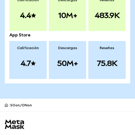
Calificación
Descargas
Reseñas
4.4
10M+
483.9K
App Store
Calificación
Descargas
Reseñas
4.7
50M+
75.8K
SOon/ONon
Pie de página del sitio MetaMask