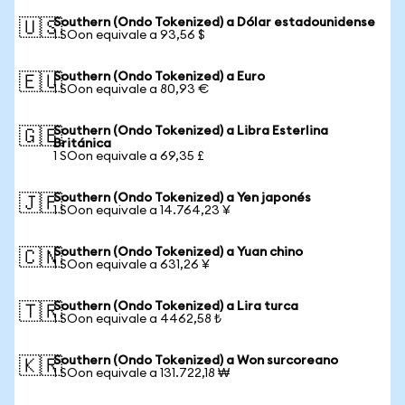
Southern (Ondo Tokenized) a Dólar estadounidense
🇺🇸
1 SOon equivale a 93,56 $
Southern (Ondo Tokenized) a Euro
🇪🇺
1 SOon equivale a 80,93 €
Southern (Ondo Tokenized) a Libra Esterlina
🇬🇧
Británica
1 SOon equivale a 69,35 £
Southern (Ondo Tokenized) a Yen japonés
🇯🇵
1 SOon equivale a 14.764,23 ¥
Southern (Ondo Tokenized) a Yuan chino
🇨🇳
1 SOon equivale a 631,26 ¥
Southern (Ondo Tokenized) a Lira turca
🇹🇷
1 SOon equivale a 4462,58 ₺
Southern (Ondo Tokenized) a Won surcoreano
🇰🇷
1 SOon equivale a 131.722,18 ₩