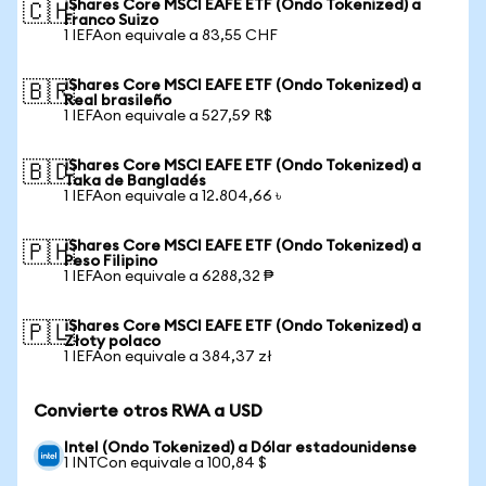
iShares Core MSCI EAFE ETF (Ondo Tokenized) a
🇨🇭
Franco Suizo
1 IEFAon equivale a 83,55 CHF
iShares Core MSCI EAFE ETF (Ondo Tokenized) a
🇧🇷
Real brasileño
1 IEFAon equivale a 527,59 R$
iShares Core MSCI EAFE ETF (Ondo Tokenized) a
🇧🇩
Taka de Bangladés
1 IEFAon equivale a 12.804,66 ৳
iShares Core MSCI EAFE ETF (Ondo Tokenized) a
🇵🇭
Peso Filipino
1 IEFAon equivale a 6288,32 ₱
iShares Core MSCI EAFE ETF (Ondo Tokenized) a
🇵🇱
Złoty polaco
1 IEFAon equivale a 384,37 zł
Convierte otros RWA a USD
Intel (Ondo Tokenized) a Dólar estadounidense
1 INTCon equivale a 100,84 $