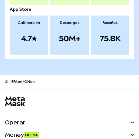
App Store
Calificación
Descargas
Reseñas
4.7
50M+
75.8K
IEFAon/ONon
Pie de página del sitio MetaMask
Operar
Canjear
Money
NUEVA