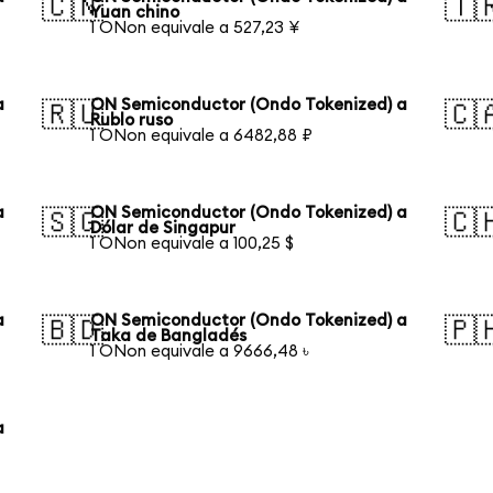
🇨🇳
🇹
Yuan chino
1 ONon equivale a 527,23 ¥
a
ON Semiconductor (Ondo Tokenized) a
🇷🇺
🇨
Rublo ruso
1 ONon equivale a 6482,88 ₽
a
ON Semiconductor (Ondo Tokenized) a
🇸🇬
🇨
Dólar de Singapur
1 ONon equivale a 100,25 $
a
ON Semiconductor (Ondo Tokenized) a
🇧🇩
🇵
Taka de Bangladés
1 ONon equivale a 9666,48 ৳
a