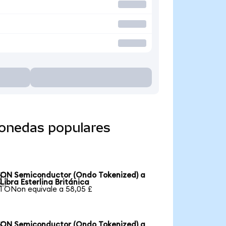
monedas populares
ON Semiconductor (Ondo Tokenized) a

Libra Esterlina Británica
1 ONon equivale a 58,05 £
ON Semiconductor (Ondo Tokenized) a