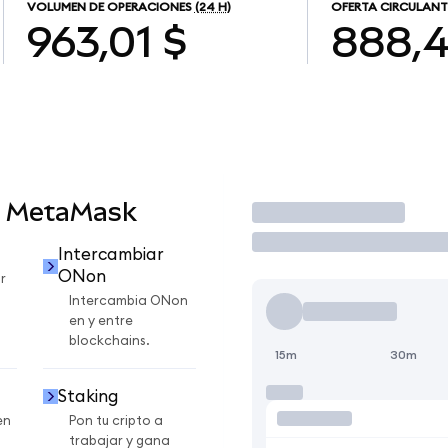
VOLUMEN DE OPERACIONES
(24 H)
OFERTA CIRCULANT
963,01 $
888,
n MetaMask
Operar
Intercambiar
ONon
r
Intercambia ONon
en y entre
blockchains.
15m
30m
Staking
en
Pon tu cripto a
trabajar y gana