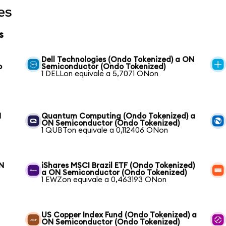
es
s
Dell Technologies (Ondo Tokenized) a ON
o
Semiconductor (Ondo Tokenized)
1 DELLon equivale a 5,7071 ONon
N
Quantum Computing (Ondo Tokenized) a
ON Semiconductor (Ondo Tokenized)
1 QUBTon equivale a 0,112406 ONon
ON
iShares MSCI Brazil ETF (Ondo Tokenized)
a ON Semiconductor (Ondo Tokenized)
1 EWZon equivale a 0,463193 ONon
US Copper Index Fund (Ondo Tokenized) a
ON Semiconductor (Ondo Tokenized)