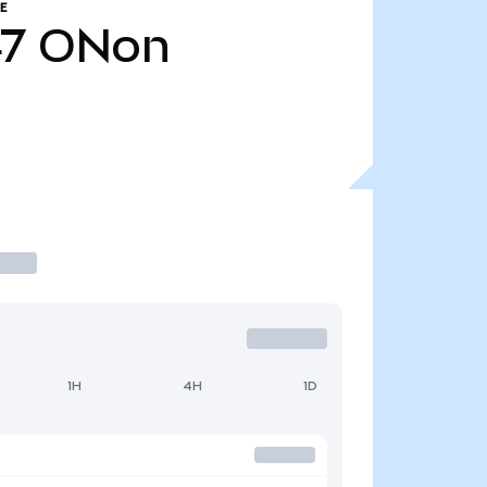
E
47
ONon
1H
4H
1D