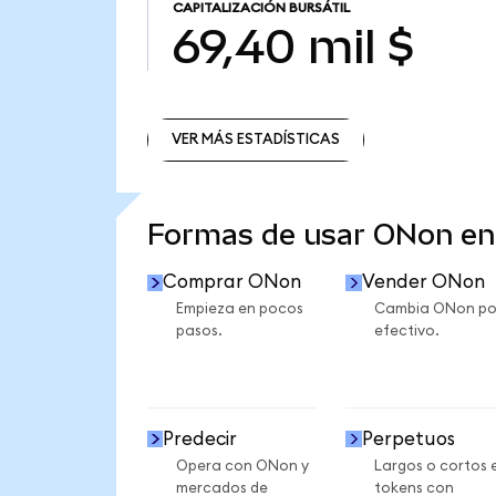
CAPITALIZACIÓN BURSÁTIL
69,40 mil $
VER MÁS ESTADÍSTICAS
VER MÁS ESTADÍSTICAS
Formas de usar ONon e
Comprar ONon
Vender ONon
Empieza en pocos
Cambia ONon po
pasos.
efectivo.
Predecir
Perpetuos
Opera con ONon y
Largos o cortos 
mercados de
tokens con