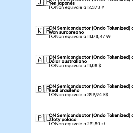
🇯🇵
Yen japonés
1 ONon equivale a 12.373 ¥
ON Semiconductor (Ondo Tokenized) 
🇰🇷
Won surcoreano
1 ONon equivale a 111.178,47 ₩
ON Semiconductor (Ondo Tokenized) 
🇦🇺
Dólar australiano
1 ONon equivale a 111,08 $
ON Semiconductor (Ondo Tokenized) 
🇧🇷
Real brasileño
1 ONon equivale a 399,94 R$
ON Semiconductor (Ondo Tokenized) 
🇵🇱
Złoty polaco
1 ONon equivale a 291,80 zł