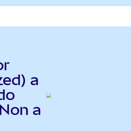
or
zed) a
do
ONon a