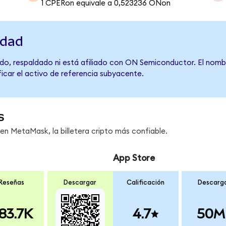
1 CPERon equivale a 0,523236 ONon
idad
do, respaldado ni está afiliado con ON Semiconductor. El nomb
ficar el activo de referencia subyacente.
s
n MetaMask, la billetera cripto más confiable.
App Store
Reseñas
Descargar
Calificación
Descarg
83.7K
4.7
50M